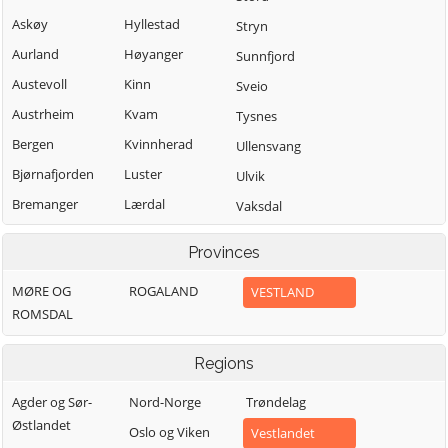
Askøy
Hyllestad
Stryn
Aurland
Høyanger
Sunnfjord
Austevoll
Kinn
Sveio
Austrheim
Kvam
Tysnes
Bergen
Kvinnherad
Ullensvang
Bjørnafjorden
Luster
Ulvik
Bremanger
Lærdal
Vaksdal
Bømlo
Masfjorden
Vik
Provinces
Eidfjord
Modalen
Voss
MØRE OG
ROGALAND
VESTLAND
Etne
Osterøy
Øygarden
ROMSDAL
Fedje
Samnanger
Fitjar
Sogndal
Regions
Agder og Sør-
Nord-Norge
Trøndelag
Østlandet
Oslo og Viken
Vestlandet