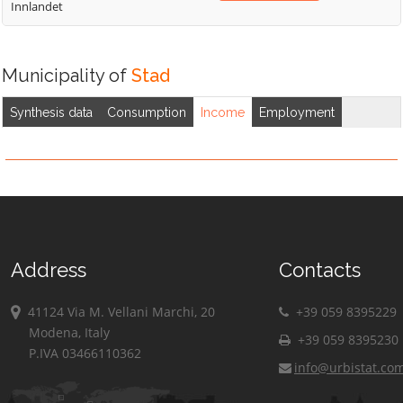
Innlandet
Municipality of
Stad
Synthesis data
Consumption
Income
Employment
Address
Contacts
41124 Via M. Vellani Marchi, 20
+39 059 8395229
Modena, Italy
+39 059 8395230
P.IVA 03466110362
info@urbistat.co