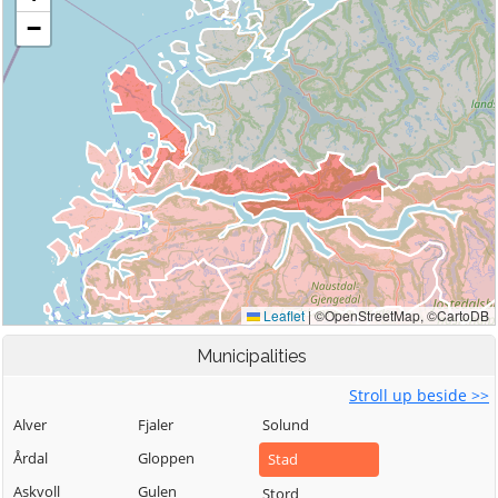
Municipalities
Stroll up beside >>
Alver
Fjaler
Solund
Årdal
Gloppen
Stad
Askvoll
Gulen
Stord