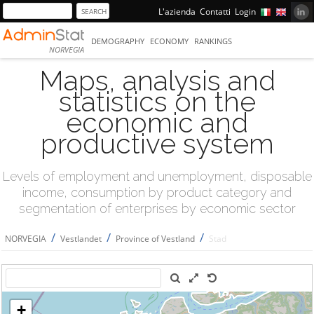
L'azienda
Contatti
Login
DEMOGRAPHY
ECONOMY
RANKINGS
NORVEGIA
Maps, analysis and
statistics on the
economic and
productive system
Levels of employment and unemployment, disposable
income, consumption by product category and
segmentation of enterprises by economic sector
/
/
/
NORVEGIA
Vestlandet
Province of Vestland
Stad