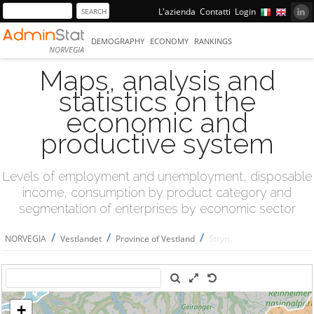
L'azienda
Contatti
Login
DEMOGRAPHY
ECONOMY
RANKINGS
NORVEGIA
Maps, analysis and
statistics on the
economic and
productive system
Levels of employment and unemployment, disposable
income, consumption by product category and
segmentation of enterprises by economic sector
/
/
/
NORVEGIA
Vestlandet
Province of Vestland
Stryn