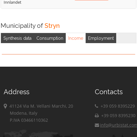
Innlandet
Municipality of
Stryn
Synthesis data
Consumption
Income
Employment
Address
Contacts
41124 Via M. Vellani Marchi, 20
+39 059 8395229
Modena, Italy
+39 059 8395230
P.IVA 03466110362
info@urbistat.co