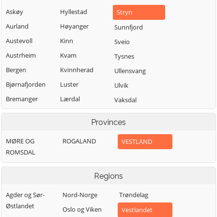
Askøy
Hyllestad
Stryn
Aurland
Høyanger
Sunnfjord
Austevoll
Kinn
Sveio
Austrheim
Kvam
Tysnes
Bergen
Kvinnherad
Ullensvang
Bjørnafjorden
Luster
Ulvik
Bremanger
Lærdal
Vaksdal
Bømlo
Masfjorden
Vik
Provinces
Eidfjord
Modalen
Voss
MØRE OG
ROGALAND
VESTLAND
Etne
Osterøy
Øygarden
ROMSDAL
Fedje
Samnanger
Fitjar
Sogndal
Regions
Agder og Sør-
Nord-Norge
Trøndelag
Østlandet
Oslo og Viken
Vestlandet