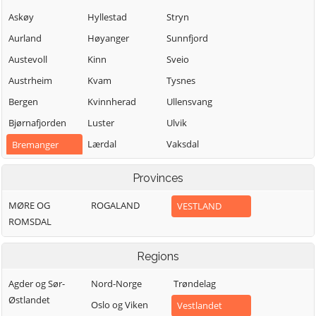
Askøy
Hyllestad
Stryn
Aurland
Høyanger
Sunnfjord
Austevoll
Kinn
Sveio
Austrheim
Kvam
Tysnes
Bergen
Kvinnherad
Ullensvang
Bjørnafjorden
Luster
Ulvik
Lærdal
Vaksdal
Bremanger
Masfjorden
Vik
Bømlo
Provinces
Modalen
Voss
Eidfjord
MØRE OG
ROGALAND
VESTLAND
Osterøy
Øygarden
Etne
ROMSDAL
Samnanger
Fedje
Sogndal
Fitjar
Regions
Agder og Sør-
Nord-Norge
Trøndelag
Østlandet
Oslo og Viken
Vestlandet