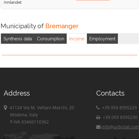
Innlandet
Municipality of
Bremanger
Synthesis data
Consumption
Income
Employment
Address
Contacts
41124 Via M. Vellani Marchi, 20
+39 059 8395229
Modena, Italy
+39 059 8395230
P.IVA 03466110362
info@urbistat.co