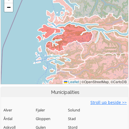
Municipalities
Stroll up beside >>
Alver
Fjaler
Solund
Årdal
Gloppen
Stad
Askvoll
Gulen
Stord