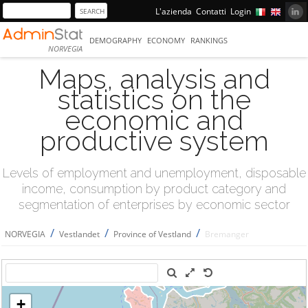
L'azienda
Contatti
Login
DEMOGRAPHY
ECONOMY
RANKINGS
NORVEGIA
Maps, analysis and
statistics on the
economic and
productive system
Levels of employment and unemployment, disposable
income, consumption by product category and
segmentation of enterprises by economic sector
/
/
/
NORVEGIA
Vestlandet
Province of Vestland
Bremanger