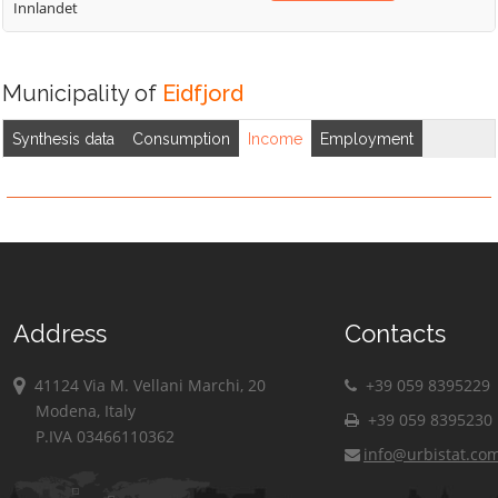
Innlandet
Municipality of
Eidfjord
Synthesis data
Consumption
Income
Employment
Address
Contacts
41124 Via M. Vellani Marchi, 20
+39 059 8395229
Modena, Italy
+39 059 8395230
P.IVA 03466110362
info@urbistat.co