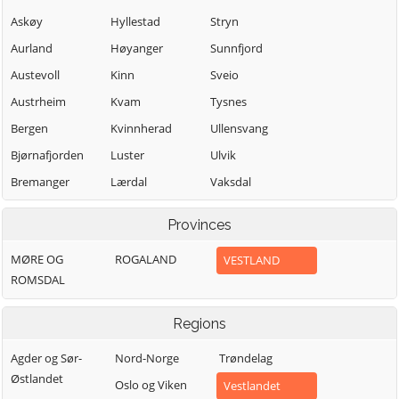
Askøy
Hyllestad
Stryn
Aurland
Høyanger
Sunnfjord
Austevoll
Kinn
Sveio
Austrheim
Kvam
Tysnes
Bergen
Kvinnherad
Ullensvang
Bjørnafjorden
Luster
Ulvik
Bremanger
Lærdal
Vaksdal
Bømlo
Masfjorden
Vik
Provinces
Modalen
Voss
Eidfjord
MØRE OG
ROGALAND
VESTLAND
Osterøy
Øygarden
Etne
ROMSDAL
Samnanger
Fedje
Sogndal
Fitjar
Regions
Agder og Sør-
Nord-Norge
Trøndelag
Østlandet
Oslo og Viken
Vestlandet