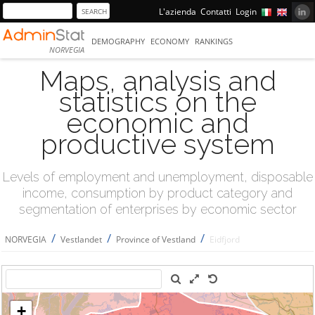
L'azienda
Contatti
Login
DEMOGRAPHY
ECONOMY
RANKINGS
NORVEGIA
Maps, analysis and
statistics on the
economic and
productive system
Levels of employment and unemployment, disposable
income, consumption by product category and
segmentation of enterprises by economic sector
/
/
/
NORVEGIA
Vestlandet
Province of Vestland
Eidfjord