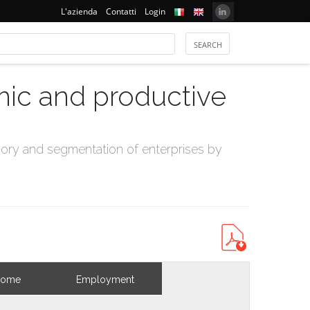
L'azienda
Contatti
Login
mic and productive
ry and segmentation of enterprises by
come
Employment