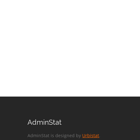
AdminStat
AdminStat is designed by
Urbistat
.