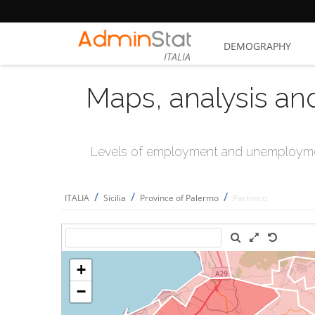
DEMOGRAPHY
ITALIA
Maps, analysis an
Levels of employment and unemploymen
/
/
/
ITALIA
Sicilia
Province of Palermo
Partinico