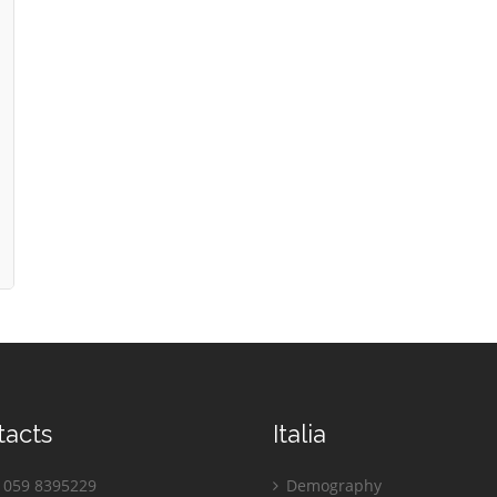
tacts
Italia
059 8395229
Demography