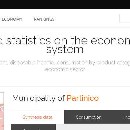
ECONOMY
RANKINGS
d statistics on the econo
system
t, disposable income, consumption by product catego
economic sector
Municipality of
Partinico
Synthesis data
Consumption
In