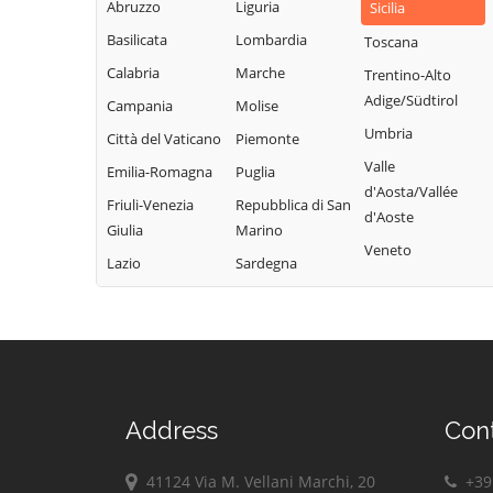
Abruzzo
Liguria
Campofelice di
Lercara Friddi
Sicilia
Terrasini
Roccella
Basilicata
Lombardia
Marineo
Toscana
Torretta
Campofiorito
Calabria
Marche
Mezzojuso
Trentino-Alto
Trabia
Camporeale
Adige/Südtirol
Campania
Molise
Misilmeri
Trappeto
Capaci
Umbria
Città del Vaticano
Piemonte
Monreale
Ustica
Carini
Valle
Emilia-Romagna
Puglia
Montelepre
Valledolmo
d'Aosta/Vallée
Castelbuono
Friuli-Venezia
Repubblica di San
Montemaggiore
d'Aoste
Ventimiglia di
Giulia
Marino
Casteldaccia
Belsito
Sicilia
Veneto
Lazio
Sardegna
Castellana Sicula
Palazzo Adriano
Vicari
Castronovo di
Palermo
Villabate
Sicilia
Partinico
Villafrati
Cefalà Diana
Petralia Soprana
Cefalù
Address
Con
41124 Via M. Vellani Marchi, 20
+39 