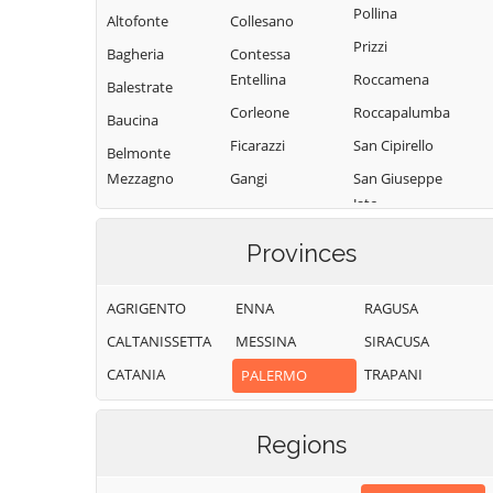
Pollina
Altofonte
Collesano
Prizzi
Bagheria
Contessa
Entellina
Roccamena
Balestrate
Corleone
Roccapalumba
Baucina
Ficarazzi
San Cipirello
Belmonte
Mezzagno
Gangi
San Giuseppe
Jato
Bisacquino
Geraci Siculo
San Mauro
Blufi
Giardinello
Provinces
Castelverde
Bolognetta
Giuliana
Santa Cristina
AGRIGENTO
ENNA
RAGUSA
Bompietro
Godrano
Gela
CALTANISSETTA
MESSINA
SIRACUSA
Borgetto
Gratteri
Santa Flavia
CATANIA
TRAPANI
PALERMO
Caccamo
Isnello
Sciara
Caltavuturo
Isola delle
Scillato
Femmine
Regions
Campofelice di
Sclafani Bagni
Fitalia
Lascari
Termini Imerese