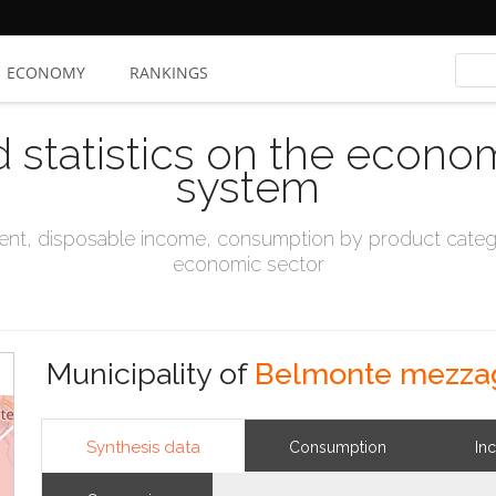
ECONOMY
RANKINGS
d statistics on the econo
system
t, disposable income, consumption by product catego
economic sector
Municipality of
Belmonte mezza
Synthesis data
Consumption
In