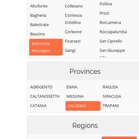
Pollina
Altofonte
Collesano
Prizzi
Bagheria
Contessa
Entellina
Roccamena
Balestrate
Corleone
Roccapalumba
Baucina
Ficarazzi
San Cipirello
Belmonte
Gangi
San Giuseppe
Mezzagno
Jato
Geraci Siculo
Bisacquino
San Mauro
Giardinello
Blufi
Provinces
Castelverde
Giuliana
Bolognetta
Santa Cristina
AGRIGENTO
ENNA
RAGUSA
Godrano
Bompietro
Gela
CALTANISSETTA
MESSINA
SIRACUSA
Gratteri
Borgetto
Santa Flavia
CATANIA
TRAPANI
PALERMO
Isnello
Caccamo
Sciara
Isola delle
Caltavuturo
Scillato
Femmine
Regions
Campofelice di
Sclafani Bagni
Lascari
Fitalia
Termini Imerese