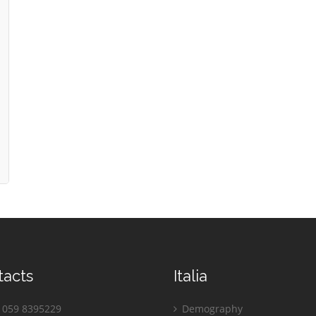
tacts
Italia
059 8395229
Demography