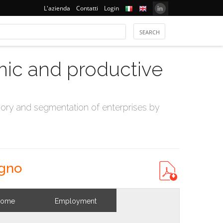
L'azienda
Contatti
Login
mic and productive
ry and segmentation of enterprises by
gno
come
Employment