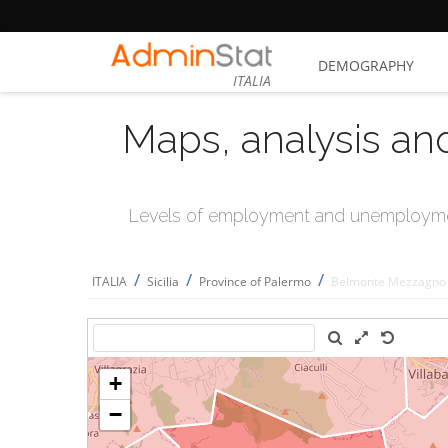
DEMOGRAPHY
ITALIA
Maps, analysis an
Levels of employment and unemploymen
/
/
/
ITALIA
Sicilia
Province of Palermo
Belmonte Mezzagno