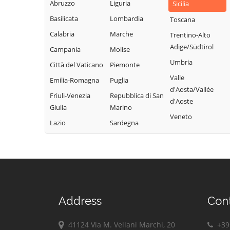
Abruzzo
Liguria
Lercara Friddi
Sicilia
Campofelice di
Terrasini
Roccella
Basilicata
Lombardia
Marineo
Toscana
Torretta
Campofiorito
Calabria
Marche
Mezzojuso
Trentino-Alto
Trabia
Adige/Südtirol
Camporeale
Campania
Molise
Misilmeri
Trappeto
Umbria
Capaci
Città del Vaticano
Piemonte
Monreale
Ustica
Valle
Carini
Emilia-Romagna
Puglia
Montelepre
Valledolmo
d'Aosta/Vallée
Castelbuono
Friuli-Venezia
Repubblica di San
Montemaggiore
d'Aoste
Ventimiglia di
Giulia
Marino
Belsito
Casteldaccia
Sicilia
Veneto
Lazio
Sardegna
Palazzo Adriano
Castellana Sicula
Vicari
Palermo
Castronovo di
Villabate
Sicilia
Partinico
Villafrati
Cefalà Diana
Petralia Soprana
Cefalù
Address
Con
41124 Via M. Vellani Marchi, 20
+39 