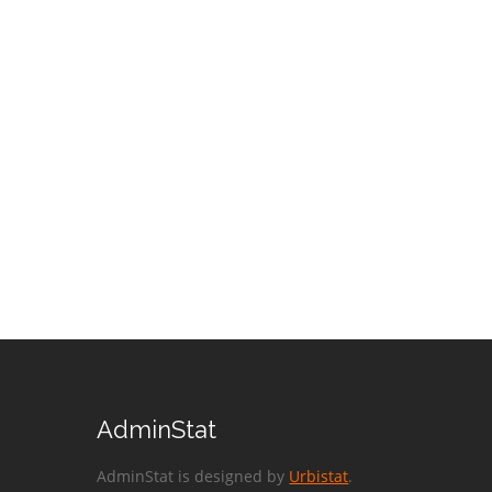
AdminStat
AdminStat is designed by
Urbistat
.