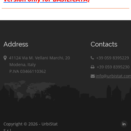
Address
Contacts
41124 Via M. Vellani Marchi, 20
+39 059 8395229
Modena, Italy
+39 059 8395230
P.IVA 03466110362
info@urbistat.co
Copyright © 2026 - UrbiStat
S.r.l.