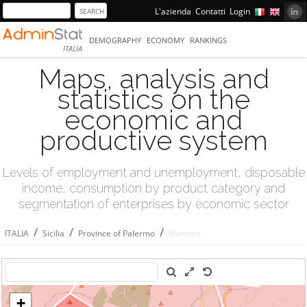
L'azienda
Contatti
Login
DEMOGRAPHY
ECONOMY
RANKINGS
ITALIA
Maps, analysis and
statistics on the
economic and
productive system
Levels of employment and unemployment, disposable
income, consumption by product category and
segmentation of enterprises by economic sector
/
/
/
ITALIA
Sicilia
Province of Palermo
Marineo