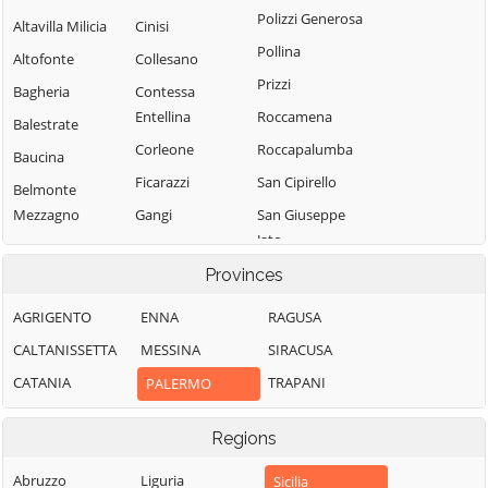
Polizzi Generosa
Altavilla Milicia
Cinisi
Pollina
Altofonte
Collesano
Prizzi
Bagheria
Contessa
Entellina
Roccamena
Balestrate
Corleone
Roccapalumba
Baucina
Ficarazzi
San Cipirello
Belmonte
Mezzagno
Gangi
San Giuseppe
Jato
Bisacquino
Geraci Siculo
San Mauro
Provinces
Blufi
Giardinello
Castelverde
Bolognetta
Giuliana
AGRIGENTO
ENNA
RAGUSA
Santa Cristina
Bompietro
Godrano
CALTANISSETTA
MESSINA
SIRACUSA
Gela
Borgetto
Gratteri
CATANIA
TRAPANI
PALERMO
Santa Flavia
Caccamo
Isnello
Sciara
Regions
Caltavuturo
Isola delle
Scillato
Femmine
Campofelice di
Abruzzo
Liguria
Sicilia
Sclafani Bagni