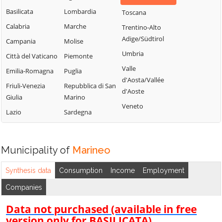
Fitalia
Lascari
Basilicata
Lombardia
Toscana
Termini Imerese
Campofelice di
Lercara Friddi
Calabria
Marche
Trentino-Alto
Terrasini
Roccella
Marineo
Adige/Südtirol
Campania
Molise
Torretta
Campofiorito
Mezzojuso
Umbria
Città del Vaticano
Piemonte
Trabia
Camporeale
Misilmeri
Valle
Emilia-Romagna
Puglia
Trappeto
Capaci
d'Aosta/Vallée
Monreale
Friuli-Venezia
Repubblica di San
Ustica
d'Aoste
Carini
Montelepre
Giulia
Marino
Valledolmo
Veneto
Castelbuono
Montemaggiore
Lazio
Sardegna
Ventimiglia di
Casteldaccia
Belsito
Sicilia
Castellana Sicula
Palazzo Adriano
Vicari
Municipality of
Marineo
Castronovo di
Palermo
Villabate
Sicilia
Partinico
Synthesis data
Consumption
Income
Employment
Villafrati
Cefalà Diana
Petralia Soprana
Companies
Cefalù
Data not purchased (available in free
version only for BASILICATA)