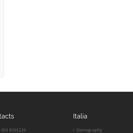
tacts
Italia
059 8395229
Demography