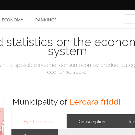
ECONOMY
RANKINGS
d statistics on the econo
system
t, disposable income, consumption by product catego
economic sector
Municipality of
Lercara friddi
Synthesis data
Consumption
In