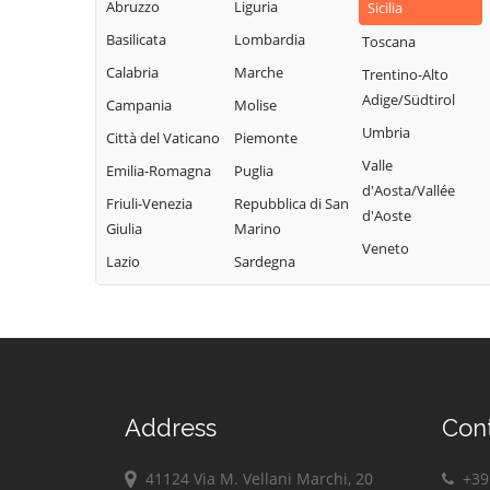
Abruzzo
Liguria
Campofelice di
Sicilia
Lercara Friddi
Terrasini
Roccella
Basilicata
Lombardia
Toscana
Marineo
Torretta
Campofiorito
Calabria
Marche
Trentino-Alto
Mezzojuso
Trabia
Camporeale
Adige/Südtirol
Campania
Molise
Misilmeri
Trappeto
Capaci
Umbria
Città del Vaticano
Piemonte
Monreale
Ustica
Carini
Valle
Emilia-Romagna
Puglia
Montelepre
Valledolmo
d'Aosta/Vallée
Castelbuono
Friuli-Venezia
Repubblica di San
Montemaggiore
d'Aoste
Ventimiglia di
Giulia
Marino
Casteldaccia
Belsito
Sicilia
Veneto
Lazio
Sardegna
Castellana Sicula
Palazzo Adriano
Vicari
Castronovo di
Palermo
Villabate
Sicilia
Partinico
Villafrati
Cefalà Diana
Petralia Soprana
Cefalù
Address
Con
41124 Via M. Vellani Marchi, 20
+39 