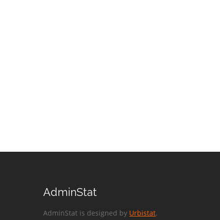
AdminStat
AdminStat is designed by
Urbistat
.