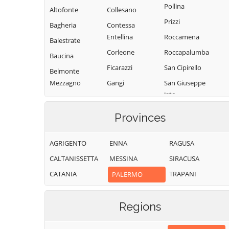
Pollina
Altofonte
Collesano
Prizzi
Bagheria
Contessa
Entellina
Roccamena
Balestrate
Corleone
Roccapalumba
Baucina
Ficarazzi
San Cipirello
Belmonte
Mezzagno
Gangi
San Giuseppe
Jato
Bisacquino
Geraci Siculo
San Mauro
Blufi
Giardinello
Provinces
Castelverde
Bolognetta
Giuliana
Santa Cristina
AGRIGENTO
ENNA
RAGUSA
Bompietro
Godrano
Gela
CALTANISSETTA
MESSINA
SIRACUSA
Borgetto
Gratteri
Santa Flavia
CATANIA
TRAPANI
PALERMO
Caccamo
Isnello
Sciara
Caltavuturo
Isola delle
Scillato
Femmine
Regions
Campofelice di
Sclafani Bagni
Fitalia
Lascari
Termini Imerese