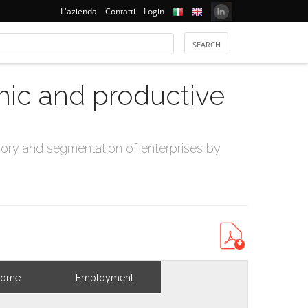
L'azienda
Contatti
Login
mic and productive
ry and segmentation of enterprises by
come
Employment