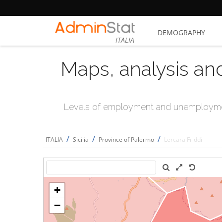
DEMOGRAPHY
ITALIA
Maps, analysis an
Levels of employment and unemploymen
/
/
/
ITALIA
Sicilia
Province of Palermo
Lercara Friddi