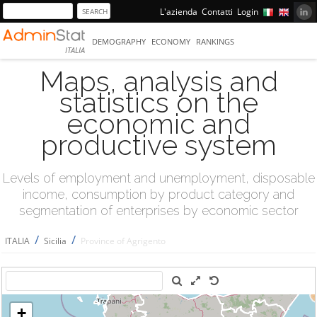
L'azienda
Contatti
Login
DEMOGRAPHY
ECONOMY
RANKINGS
ITALIA
Maps, analysis and
statistics on the
economic and
productive system
Levels of employment and unemployment, disposable
income, consumption by product category and
segmentation of enterprises by economic sector
/
/
ITALIA
Sicilia
Province of Agrigento