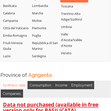
Basilicata
Lombardia
Toscana
Calabria
Marche
Trentino-Alto
Adige/Südtirol
Campania
Molise
Umbria
Città del Vaticano
Piemonte
Valle
Emilia-Romagna
Puglia
d'Aosta/Vallée
Friuli-Venezia
Repubblica di San
d'Aoste
Giulia
Marino
Veneto
Lazio
Sardegna
Province of
Agrigento
Synthesis data
Consumption
Income
Employment
Companies
Data not purchased (available in free
version only for BASILICATA)