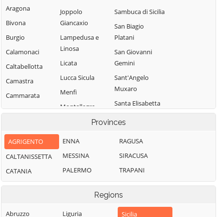
Aragona
Joppolo
Sambuca di Sicilia
Bivona
Giancaxio
San Biagio
Burgio
Lampedusa e
Platani
Linosa
Calamonaci
San Giovanni
Licata
Gemini
Caltabellotta
Lucca Sicula
Sant'Angelo
Camastra
Muxaro
Menfi
Cammarata
Santa Elisabetta
Montallegro
Campobello di
Santa Margherita
Licata
Montevago
Provinces
di Belice
Canicattì
Naro
ENNA
RAGUSA
AGRIGENTO
Santo Stefano
Casteltermini
Palma di
Quisquina
MESSINA
SIRACUSA
CALTANISSETTA
Montechiaro
Castrofilippo
Sciacca
PALERMO
TRAPANI
CATANIA
Porto Empedocle
Cattolica Eraclea
Siculiana
Racalmuto
Cianciana
Regions
Villafranca Sicula
Raffadali
Abruzzo
Liguria
Sicilia