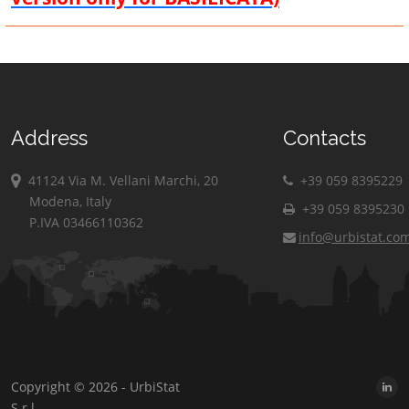
Address
Contacts
41124 Via M. Vellani Marchi, 20
+39 059 8395229
Modena, Italy
+39 059 8395230
P.IVA 03466110362
info@urbistat.co
Copyright © 2026 - UrbiStat
S.r.l.