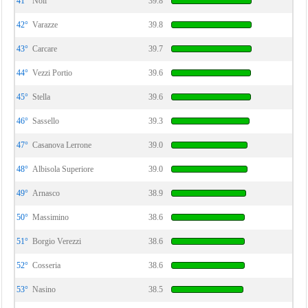
41°
Noli
39.8
42°
Varazze
39.8
43°
Carcare
39.7
44°
Vezzi Portio
39.6
45°
Stella
39.6
46°
Sassello
39.3
47°
Casanova Lerrone
39.0
48°
Albisola Superiore
39.0
49°
Arnasco
38.9
50°
Massimino
38.6
51°
Borgio Verezzi
38.6
52°
Cosseria
38.6
53°
Nasino
38.5