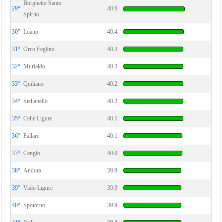
Borghetto Santo
29°
40.6
Spirito
30°
Loano
40.4
31°
Orco Feglino
40.3
32°
Murialdo
40.3
33°
Quiliano
40.2
34°
Stellanello
40.2
35°
Celle Ligure
40.1
36°
Pallare
40.1
37°
Cengio
40.0
38°
Andora
39.9
39°
Vado Ligure
39.9
40°
Spotorno
39.9