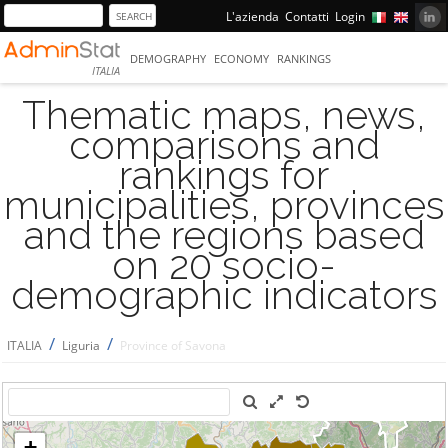
L'azienda
Contatti
Login
DEMOGRAPHY
ECONOMY
RANKINGS
ITALIA
Thematic maps, news,
comparisons and
rankings for
municipalities, provinces
and the regions based
on 20 socio-
demographic indicators
/
/
ITALIA
Liguria
Province of Savona