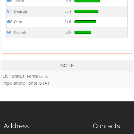
66°
Testico
35.9
67°
Bergeggi
35.4
68°
Onzo
34.6
69°
Bormida
32.6
NOTE
Civil Status: Fonte ISTAT
Population: Fonte ISTAT
Address
Contacts