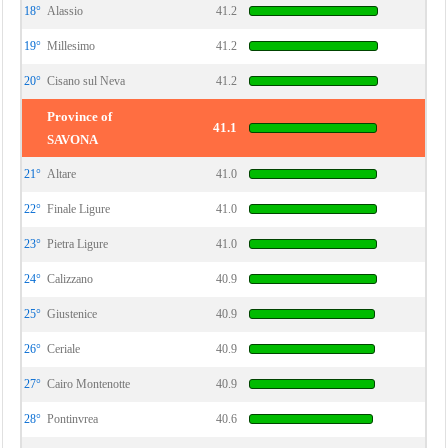
18°
Alassio
41.2
19°
Millesimo
41.2
20°
Cisano sul Neva
41.2
Province of
41.1
SAVONA
21°
Altare
41.0
22°
Finale Ligure
41.0
23°
Pietra Ligure
41.0
24°
Calizzano
40.9
25°
Giustenice
40.9
26°
Ceriale
40.9
27°
Cairo Montenotte
40.9
28°
Pontinvrea
40.6