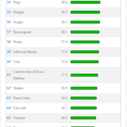
54°
Dego
38.4
55°
Mioglia
38.3
56°
Osiglia
38.1
57°
Roccavignale
38.1
58°
Plodio
37.9
59°
Albissola Marina
37.8
60°
Urbe
37.6
Castelvecchio di Rocca
61°
37.3
Barbena
62°
Mallare
36.9
63°
Piana Crixia
36.9
64°
Giusvalla
36.7
65°
Vendone
36.6