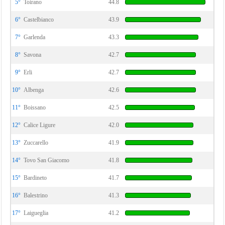
5°
Toirano
44.8
6°
Castelbianco
43.9
7°
Garlenda
43.3
8°
Savona
42.7
9°
Erli
42.7
10°
Albenga
42.6
11°
Boissano
42.5
12°
Calice Ligure
42.0
13°
Zuccarello
41.9
14°
Tovo San Giacomo
41.8
15°
Bardineto
41.7
16°
Balestrino
41.3
17°
Laigueglia
41.2