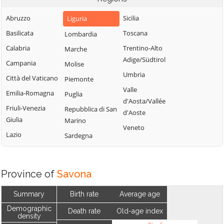
Abruzzo
Sicilia
Liguria
Basilicata
Toscana
Lombardia
Calabria
Trentino-Alto
Marche
Adige/Südtirol
Campania
Molise
Umbria
Città del Vaticano
Piemonte
Valle
Emilia-Romagna
Puglia
d'Aosta/Vallée
Friuli-Venezia
Repubblica di San
d'Aoste
Giulia
Marino
Veneto
Lazio
Sardegna
Province of
Savona
Summary
Birth rate
Average age
Demographic
Death rate
Old-age index
density