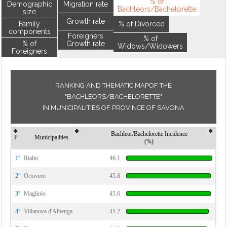
% of
Demographic
Migration rate
Bachleors/Bachelorette
size
Growth rate
Family
% of Divorced
components
Foreigners
% of
% of
Growth rate
Widows/Widowers
Foreigners
RANKING AND THEMATIC MAPOF THE
"BACHLEORS/BACHELORETTE"
IN MUNICIPALITIES OF PROVINCE OF SAVONA
Bachleor/Bachelorette Incidence
P
Municipalities
(%)
1°
Rialto
46.1
2°
Ortovero
45.8
3°
Magliolo
45.6
4°
Villanova d'Albenga
45.2