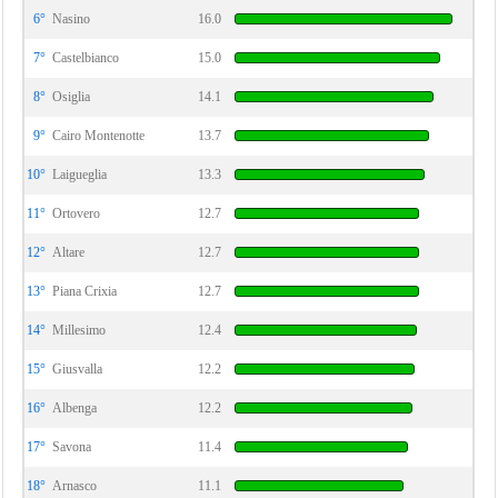
6°
Nasino
16.0
7°
Castelbianco
15.0
8°
Osiglia
14.1
9°
Cairo Montenotte
13.7
10°
Laigueglia
13.3
11°
Ortovero
12.7
12°
Altare
12.7
13°
Piana Crixia
12.7
14°
Millesimo
12.4
15°
Giusvalla
12.2
16°
Albenga
12.2
17°
Savona
11.4
18°
Arnasco
11.1