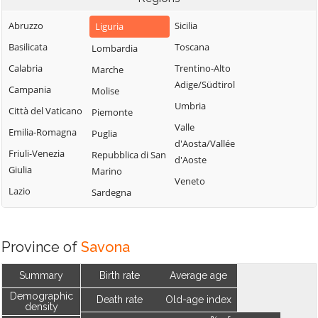
Abruzzo
Sicilia
Liguria
Basilicata
Toscana
Lombardia
Calabria
Trentino-Alto
Marche
Adige/Südtirol
Campania
Molise
Umbria
Città del Vaticano
Piemonte
Valle
Emilia-Romagna
Puglia
d'Aosta/Vallée
Friuli-Venezia
Repubblica di San
d'Aoste
Giulia
Marino
Veneto
Lazio
Sardegna
Province of
Savona
Summary
Birth rate
Average age
Demographic
Death rate
Old-age index
density