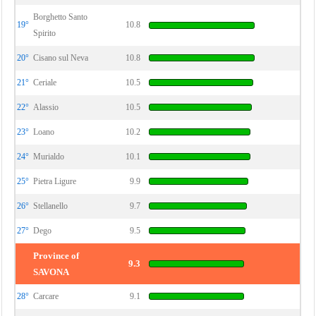
Borghetto Santo
19°
10.8
Spirito
20°
Cisano sul Neva
10.8
21°
Ceriale
10.5
22°
Alassio
10.5
23°
Loano
10.2
24°
Murialdo
10.1
25°
Pietra Ligure
9.9
26°
Stellanello
9.7
27°
Dego
9.5
Province of
9.3
SAVONA
28°
Carcare
9.1