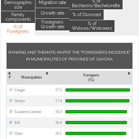
% of
Demographic
Migration rate
Bachleors/Bachelorette
size
Growth rate
Family
% of Divorced
components
Foreigners
% of
% of
Growth rate
Widows/Widowers
Foreigners
RANKING AND THEMATIC MAPOF THE "FOREIGNERS INCIDENCE"
IN MUNICIPALITIES OF PROVINCE OF SAVONA
Foreigners
P
Municipalities
(%)
1°
Cengio
17.5
2°
Testico
17.4
3°
Casanova Lerrone
16.4
4°
Erli
16.4
5°
Onzo
16.1