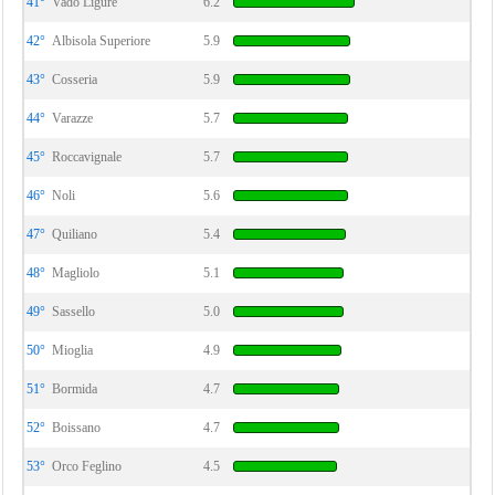
41°
Vado Ligure
6.2
42°
Albisola Superiore
5.9
43°
Cosseria
5.9
44°
Varazze
5.7
45°
Roccavignale
5.7
46°
Noli
5.6
47°
Quiliano
5.4
48°
Magliolo
5.1
49°
Sassello
5.0
50°
Mioglia
4.9
51°
Bormida
4.7
52°
Boissano
4.7
53°
Orco Feglino
4.5