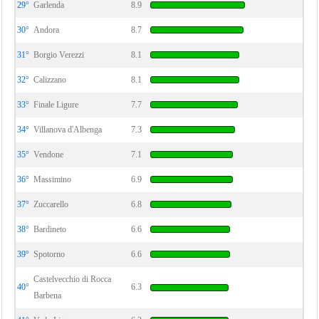
29°
Garlenda
8.9
30°
Andora
8.7
31°
Borgio Verezzi
8.1
32°
Calizzano
8.1
33°
Finale Ligure
7.7
34°
Villanova d'Albenga
7.3
35°
Vendone
7.1
36°
Massimino
6.9
37°
Zuccarello
6.8
38°
Bardineto
6.6
39°
Spotorno
6.6
Castelvecchio di Rocca
40°
6.3
Barbena