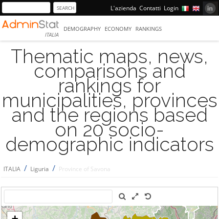
L'azienda
Contatti
Login
DEMOGRAPHY
ECONOMY
RANKINGS
ITALIA
Thematic maps, news,
comparisons and
rankings for
municipalities, provinces
and the regions based
on 20 socio-
demographic indicators
/
/
ITALIA
Liguria
Province of Savona