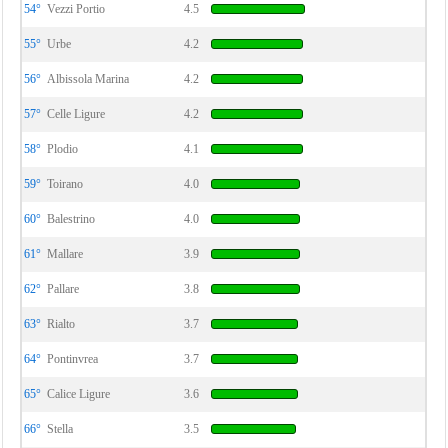
54°
Vezzi Portio
4.5
55°
Urbe
4.2
56°
Albissola Marina
4.2
57°
Celle Ligure
4.2
58°
Plodio
4.1
59°
Toirano
4.0
60°
Balestrino
4.0
61°
Mallare
3.9
62°
Pallare
3.8
63°
Rialto
3.7
64°
Pontinvrea
3.7
65°
Calice Ligure
3.6
66°
Stella
3.5