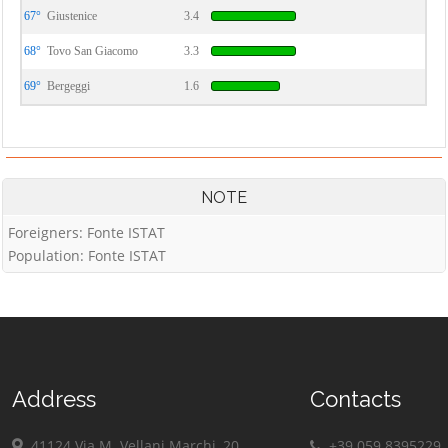
67°
Giustenice
3.4
68°
Tovo San Giacomo
3.3
69°
Bergeggi
1.6
NOTE
Foreigners: Fonte ISTAT
Population: Fonte ISTAT
Address
Contacts
41124 Via M. Vellani Marchi, 20
+39 059 8395229