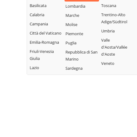
Basilicata
Toscana
Lombardia
Calabria
Trentino-Alto
Marche
Adige/Südtirol
Campania
Molise
Umbria
Città del Vaticano
Piemonte
Valle
Emilia-Romagna
Puglia
d'Aosta/Vallée
Friuli-Venezia
Repubblica di San
d'Aoste
Giulia
Marino
Veneto
Lazio
Sardegna