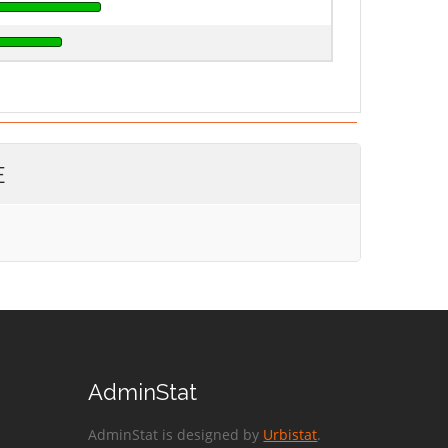
E
AdminStat
AdminStat is designed by
Urbistat
.