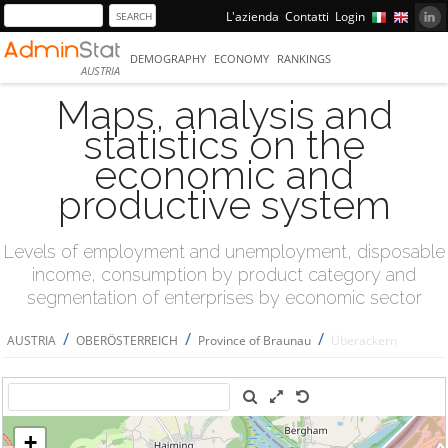
L'azienda
Contatti
Login
DEMOGRAPHY
ECONOMY
RANKINGS
AUSTRIA
Maps, analysis and
statistics on the
economic and
productive system
Levels of employment and unemployment, disposable
income, consumption by product category and
segmentation of enterprises by economic sector
/
/
/
AUSTRIA
OBERÖSTERREICH
Province of Braunau
Überackern