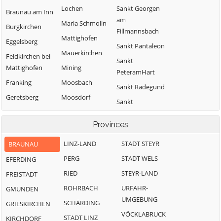
Lochen
Sankt Georgen
Braunau am Inn
am
Maria Schmolln
Burgkirchen
Fillmannsbach
Mattighofen
Eggelsberg
Sankt Pantaleon
Mauerkirchen
Feldkirchen bei
Sankt
Mattighofen
Mining
PeteramHart
Franking
Moosbach
Sankt Radegund
Geretsberg
Moosdorf
Sankt
Gilgenberg am
Munderfing
VeitimInnkreis
Weilhart
Provinces
Neukirchen an
SanktJohann am
Haigermoos
der Enknach
Walde
LINZ-LAND
STADT STEYR
BRAUNAU
Handenberg
Ostermiething
Schalchen
PERG
STADT WELS
EFERDING
Helpfau-
Palting
Schwand im
RIED
STEYR-LAND
FREISTADT
Uttendorf
Innkreis
Perwang am
ROHRBACH
URFAHR-
GMUNDEN
Hochburg-Ach
Grabensee
Tarsdorf
UMGEBUNG
SCHÄRDING
GRIESKIRCHEN
Höhnhart
Pfaffstätt
Treubach
VÖCKLABRUCK
STADT LINZ
KIRCHDORF