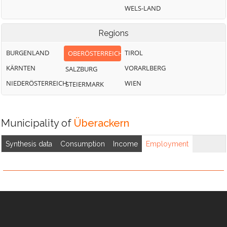
Jeging
Pischelsdorf am
Überackern
WELS-LAND
Engelbach
Weng im Innkreis
Regions
BURGENLAND
TIROL
OBERÖSTERREICH
KÄRNTEN
VORARLBERG
SALZBURG
NIEDERÖSTERREICH
WIEN
STEIERMARK
Municipality of
Überackern
Synthesis data
Consumption
Income
Employment