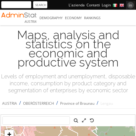
L'azienda
Contatti
Login
DEMOGRAPHY
ECONOMY
RANKINGS
AUSTRIA
Maps, analysis and
statistics on the
economic and
productive system
Levels of employment and unemployment, disposable
income, consumption by product category and
segmentation of enterprises by economic sector
/
/
/
AUSTRIA
OBERÖSTERREICH
Province of Braunau
Lengau