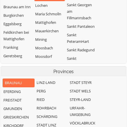
Sankt Georgen
Lochen
Braunau am Inn
am
Maria Schmolln
Burgkirchen
Fillmannsbach
Mattighofen
Eggelsberg
Sankt Pantaleon
Mauerkirchen
Feldkirchen bei
Sankt
Mattighofen
Mining
PeteramHart
Franking
Moosbach
Sankt Radegund
Geretsberg
Moosdorf
Sankt
Gilgenberg am
Munderfing
VeitimInnkreis
Weilhart
Provinces
Neukirchen an
SanktJohann am
Haigermoos
der Enknach
Walde
LINZ-LAND
STADT STEYR
BRAUNAU
Handenberg
Ostermiething
Schalchen
PERG
STADT WELS
EFERDING
Helpfau-
Palting
Schwand im
RIED
STEYR-LAND
FREISTADT
Uttendorf
Innkreis
Perwang am
ROHRBACH
URFAHR-
GMUNDEN
Hochburg-Ach
Grabensee
Tarsdorf
UMGEBUNG
SCHÄRDING
GRIESKIRCHEN
Höhnhart
Pfaffstätt
Treubach
VÖCKLABRUCK
STADT LINZ
KIRCHDORF