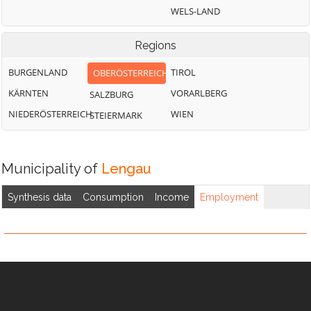
Jeging
Pischelsdorf am
Überackern
WELS-LAND
Engelbach
Weng im Innkreis
Regions
BURGENLAND
TIROL
OBERÖSTERREICH
KÄRNTEN
VORARLBERG
SALZBURG
NIEDERÖSTERREICH
WIEN
STEIERMARK
Municipality of
Lengau
Synthesis data
Consumption
Income
Employment