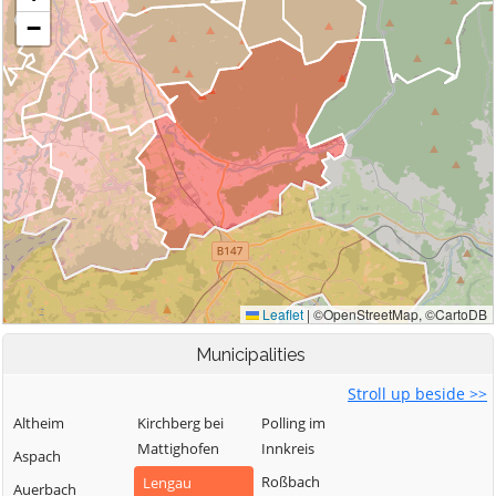
Municipalities
Stroll up beside >>
Altheim
Kirchberg bei
Polling im
Mattighofen
Innkreis
Aspach
Roßbach
Lengau
Auerbach