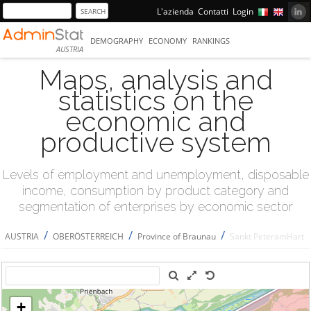
L'azienda
Contatti
Login
DEMOGRAPHY
ECONOMY
RANKINGS
AUSTRIA
Maps, analysis and
statistics on the
economic and
productive system
Levels of employment and unemployment, disposable
income, consumption by product category and
segmentation of enterprises by economic sector
/
/
/
AUSTRIA
OBERÖSTERREICH
Province of Braunau
Sankt PeteramHart