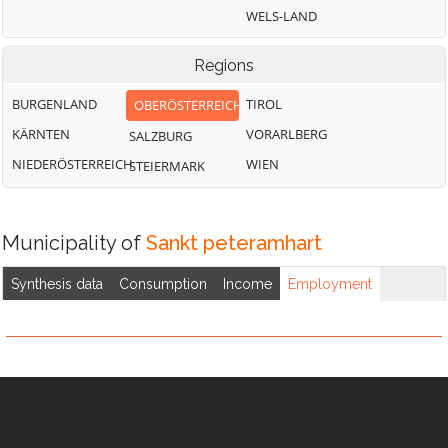
Jeging
Pischelsdorf am
Überackern
WELS-LAND
Engelbach
Weng im Innkreis
Regions
BURGENLAND
TIROL
OBERÖSTERREICH
KÄRNTEN
VORARLBERG
SALZBURG
NIEDERÖSTERREICH
WIEN
STEIERMARK
Municipality of
Sankt peteramhart
Synthesis data
Consumption
Income
Employment