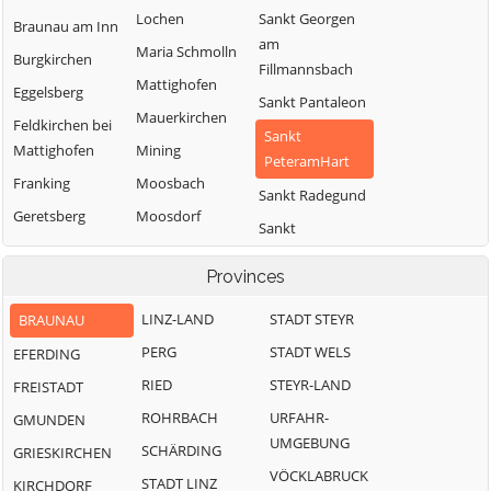
Lochen
Sankt Georgen
Braunau am Inn
am
Maria Schmolln
Burgkirchen
Fillmannsbach
Mattighofen
Eggelsberg
Sankt Pantaleon
Mauerkirchen
Feldkirchen bei
Sankt
Mattighofen
Mining
PeteramHart
Franking
Moosbach
Sankt Radegund
Geretsberg
Moosdorf
Sankt
Gilgenberg am
Munderfing
VeitimInnkreis
Weilhart
Provinces
Neukirchen an
SanktJohann am
Haigermoos
der Enknach
Walde
LINZ-LAND
STADT STEYR
BRAUNAU
Handenberg
Ostermiething
Schalchen
PERG
STADT WELS
EFERDING
Helpfau-
Palting
Schwand im
RIED
STEYR-LAND
FREISTADT
Uttendorf
Innkreis
Perwang am
ROHRBACH
URFAHR-
GMUNDEN
Hochburg-Ach
Grabensee
Tarsdorf
UMGEBUNG
SCHÄRDING
GRIESKIRCHEN
Höhnhart
Pfaffstätt
Treubach
VÖCKLABRUCK
STADT LINZ
KIRCHDORF