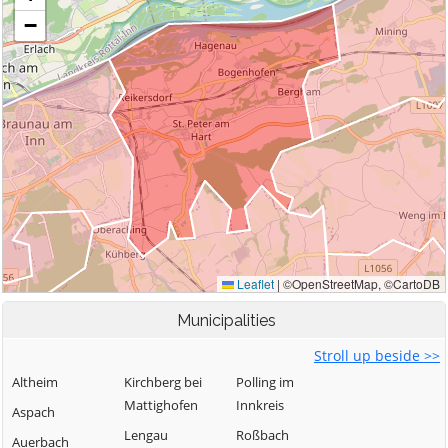
Municipalities
Stroll up beside >>
Altheim
Kirchberg bei
Polling im
Mattighofen
Innkreis
Aspach
Lengau
Roßbach
Auerbach