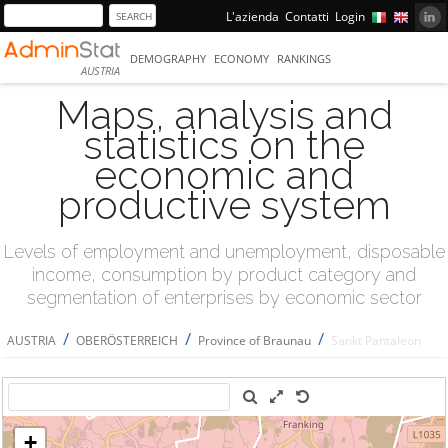
L'azienda
Contatti
Login
DEMOGRAPHY
ECONOMY
RANKINGS
AUSTRIA
Maps, analysis and
statistics on the
economic and
productive system
Levels of employment and unemployment, disposable
income, consumption by product category and
segmentation of enterprises by economic sector
/
/
/
AUSTRIA
OBERÖSTERREICH
Province of Braunau
Sankt Pantaleon