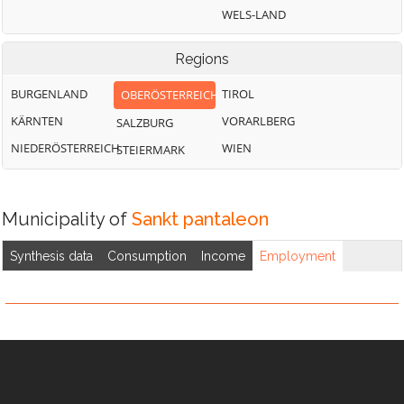
Treubach
Jeging
Pischelsdorf am
WELS-LAND
Engelbach
Überackern
Weng im Innkreis
Regions
BURGENLAND
TIROL
OBERÖSTERREICH
KÄRNTEN
VORARLBERG
SALZBURG
NIEDERÖSTERREICH
WIEN
STEIERMARK
Municipality of
Sankt pantaleon
Synthesis data
Consumption
Income
Employment