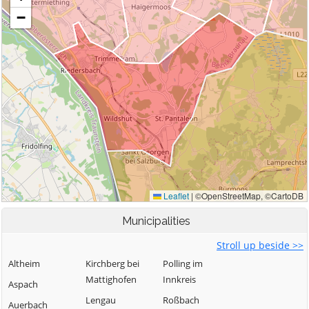
Municipalities
Stroll up beside >>
Altheim
Kirchberg bei
Polling im
Mattighofen
Innkreis
Aspach
Lengau
Roßbach
Auerbach