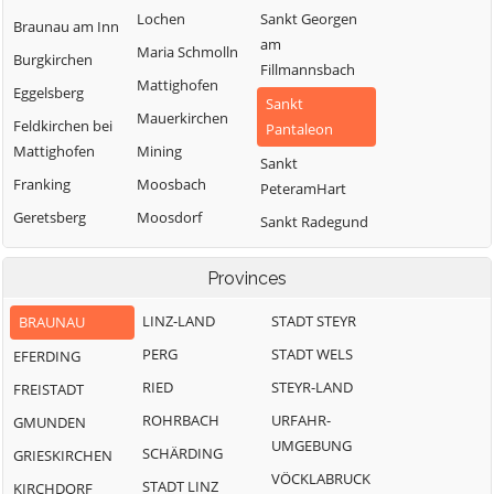
Lochen
Sankt Georgen
Braunau am Inn
am
Maria Schmolln
Burgkirchen
Fillmannsbach
Mattighofen
Eggelsberg
Sankt
Mauerkirchen
Feldkirchen bei
Pantaleon
Mattighofen
Mining
Sankt
Franking
Moosbach
PeteramHart
Geretsberg
Moosdorf
Sankt Radegund
Gilgenberg am
Munderfing
Sankt
Weilhart
Provinces
VeitimInnkreis
Neukirchen an
Haigermoos
der Enknach
SanktJohann am
LINZ-LAND
STADT STEYR
BRAUNAU
Walde
Handenberg
Ostermiething
PERG
STADT WELS
EFERDING
Schalchen
Helpfau-
Palting
RIED
STEYR-LAND
FREISTADT
Uttendorf
Schwand im
Perwang am
ROHRBACH
URFAHR-
GMUNDEN
Innkreis
Hochburg-Ach
Grabensee
UMGEBUNG
SCHÄRDING
GRIESKIRCHEN
Tarsdorf
Höhnhart
Pfaffstätt
VÖCKLABRUCK
STADT LINZ
KIRCHDORF