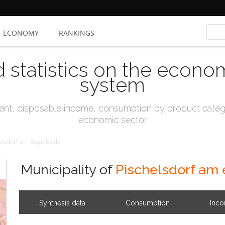
ECONOMY
RANKINGS
d statistics on the econo
system
t, disposable income, consumption by product catego
economic sector
elsdorf am Engelbach
Municipality of
Pischelsdorf am
Synthesis data
Consumption
Inc