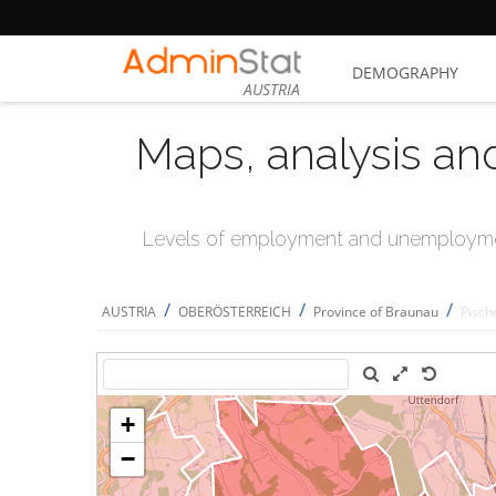
DEMOGRAPHY
AUSTRIA
Maps, analysis an
Levels of employment and unemploymen
/
/
/
AUSTRIA
OBERÖSTERREICH
Province of Braunau
Pisch