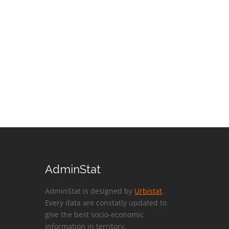
AdminStat
AdminStat is designed by
Urbistat
.
Every data are constatly updated to
give the best socio-economic
information in territory.