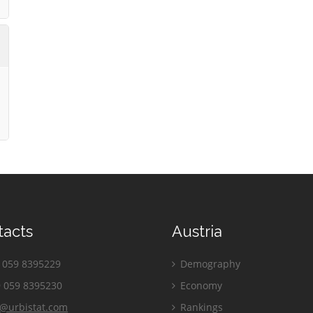
tacts
Austria
059 8395229
Demography
 059 8395230
Economy
o@urbistat.com
Rankings