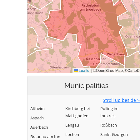
Municipalities
Stroll up beside 
Altheim
Kirchberg bei
Polling im
Mattighofen
Innkreis
Aspach
Lengau
Roßbach
Auerbach
Lochen
Sankt Georgen
Braunau am Inn