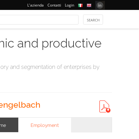
L'azienda
Contatti
Login
mic and productive
ry and segmentation of enterprises by
 engelbach
Employment
ome