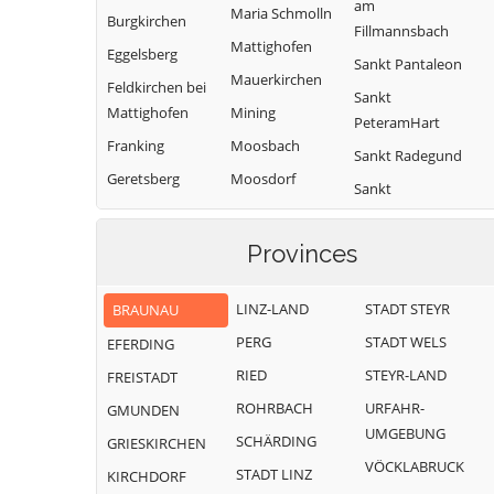
am
Maria Schmolln
Burgkirchen
Fillmannsbach
Mattighofen
Eggelsberg
Sankt Pantaleon
Mauerkirchen
Feldkirchen bei
Sankt
Mattighofen
Mining
PeteramHart
Franking
Moosbach
Sankt Radegund
Geretsberg
Moosdorf
Sankt
Gilgenberg am
Munderfing
VeitimInnkreis
Weilhart
Neukirchen an
SanktJohann am
Provinces
Haigermoos
der Enknach
Walde
Handenberg
Ostermiething
Schalchen
LINZ-LAND
STADT STEYR
BRAUNAU
Helpfau-
Palting
Schwand im
PERG
STADT WELS
EFERDING
Uttendorf
Innkreis
Perwang am
RIED
STEYR-LAND
FREISTADT
Hochburg-Ach
Grabensee
Tarsdorf
ROHRBACH
URFAHR-
GMUNDEN
Höhnhart
Pfaffstätt
Treubach
UMGEBUNG
SCHÄRDING
GRIESKIRCHEN
Jeging
Pischelsdorf
Überackern
VÖCKLABRUCK
STADT LINZ
KIRCHDORF
am Engelbach