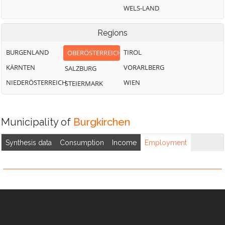
Pischelsdorf am
Jeging
Überackern
WELS-LAND
Engelbach
Weng im Innkreis
Regions
BURGENLAND
TIROL
OBERÖSTERREICH
KÄRNTEN
VORARLBERG
SALZBURG
NIEDERÖSTERREICH
WIEN
STEIERMARK
Municipality of
Burgkirchen
Synthesis data
Consumption
Income
Employment