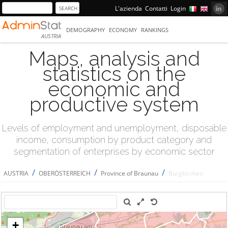
L'azienda
Contatti
Login
DEMOGRAPHY
ECONOMY
RANKINGS
AUSTRIA
Maps, analysis and
statistics on the
economic and
productive system
Levels of employment and unemployment, disposable
income, consumption by product category and
segmentation of enterprises by economic sector
/
/
/
AUSTRIA
OBERÖSTERREICH
Province of Braunau
Burgkirchen