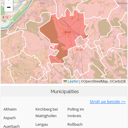
Municipalities
Stroll up beside >>
Altheim
Kirchberg bei
Polling im
Mattighofen
Innkreis
Aspach
Lengau
Roßbach
Auerbach