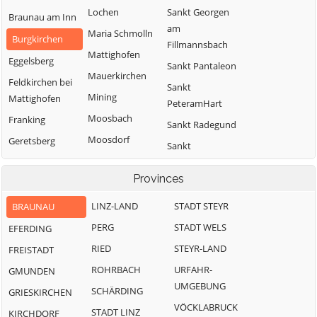
Lochen
Sankt Georgen
Braunau am Inn
am
Maria Schmolln
Burgkirchen
Fillmannsbach
Mattighofen
Eggelsberg
Sankt Pantaleon
Mauerkirchen
Feldkirchen bei
Sankt
Mining
Mattighofen
PeteramHart
Moosbach
Franking
Sankt Radegund
Moosdorf
Geretsberg
Sankt
Munderfing
Gilgenberg am
VeitimInnkreis
Weilhart
Provinces
Neukirchen an
SanktJohann am
der Enknach
Haigermoos
Walde
LINZ-LAND
STADT STEYR
BRAUNAU
Ostermiething
Handenberg
Schalchen
PERG
STADT WELS
EFERDING
Palting
Helpfau-
Schwand im
RIED
STEYR-LAND
FREISTADT
Uttendorf
Innkreis
Perwang am
ROHRBACH
URFAHR-
GMUNDEN
Grabensee
Hochburg-Ach
Tarsdorf
UMGEBUNG
SCHÄRDING
GRIESKIRCHEN
Pfaffstätt
Höhnhart
Treubach
VÖCKLABRUCK
STADT LINZ
KIRCHDORF