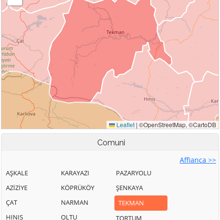
Comuni
Affianca >>
AŞKALE
KARAYAZI
PAZARYOLU
AZİZİYE
KÖPRÜKÖY
ŞENKAYA
ÇAT
NARMAN
TEKMAN
HINIS
OLTU
TORTUM