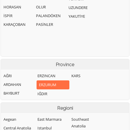
HORASAN
OLUR
UZUNDERE
İSPİR
PALANDÖKEN
YAKUTİYE
KARAÇOBAN
PASİNLER
Province
AĞRI
ERZINCAN
KARS
ARDAHAN
ERZURUM
BAYBURT
IĞDIR
Regioni
Aegean
East Marmara
Southeast
Anatolia
Central Anatolia
Istanbul