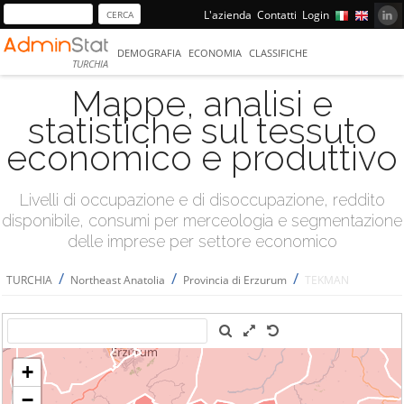
L'azienda
Contatti
Login
DEMOGRAFIA
ECONOMIA
CLASSIFICHE
TURCHIA
Mappe, analisi e
statistiche sul tessuto
economico e produttivo
Livelli di occupazione e di disoccupazione, reddito
disponibile, consumi per merceologia e segmentazione
delle imprese per settore economico
/
/
/
TURCHIA
Northeast Anatolia
Provincia di Erzurum
TEKMAN