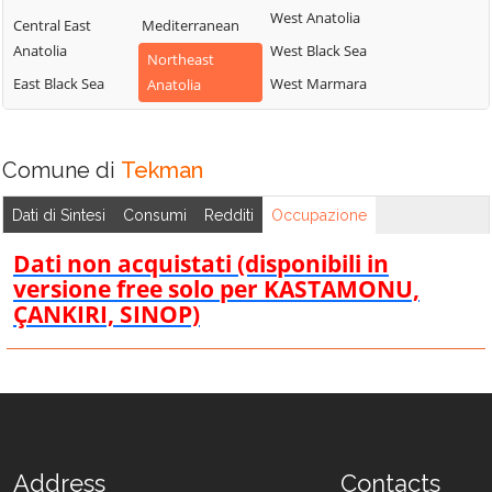
West Anatolia
Central East
Mediterranean
Anatolia
West Black Sea
Northeast
East Black Sea
West Marmara
Anatolia
Comune di
Tekman
Dati di Sintesi
Consumi
Redditi
Occupazione
Dati non acquistati (disponibili in
versione free solo per KASTAMONU,
ÇANKIRI, SINOP)
Address
Contacts