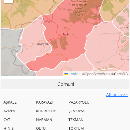
Comuni
Affianca >>
AŞKALE
KARAYAZI
PAZARYOLU
AZİZİYE
KÖPRÜKÖY
ŞENKAYA
ÇAT
NARMAN
TEKMAN
HINIS
OLTU
TORTUM