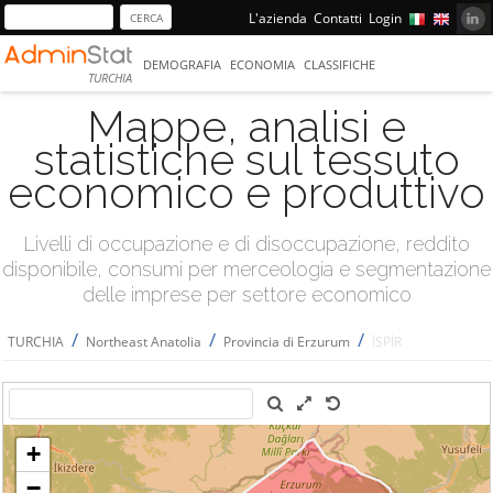
L'azienda
Contatti
Login
DEMOGRAFIA
ECONOMIA
CLASSIFICHE
TURCHIA
Mappe, analisi e
statistiche sul tessuto
economico e produttivo
Livelli di occupazione e di disoccupazione, reddito
disponibile, consumi per merceologia e segmentazione
delle imprese per settore economico
/
/
/
TURCHIA
Northeast Anatolia
Provincia di Erzurum
İSPİR