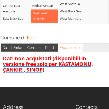
West Anatolia
Central East
Mediterranean
Anatolia
West Black Sea
Northeast
East Black Sea
West Marmara
Anatolia
Comune di
Ispir
Dati di Sintesi
Consumi
Redditi
Occupazione
Dati non acquistati (disponibili in
versione free solo per KASTAMONU,
ÇANKIRI, SINOP)
Address
Contacts