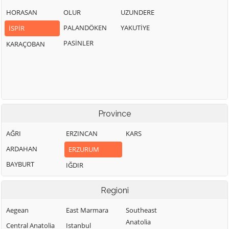
HORASAN
OLUR
UZUNDERE
PALANDÖKEN
YAKUTİYE
İSPİR
PASİNLER
KARAÇOBAN
Province
AĞRI
ERZINCAN
KARS
ARDAHAN
ERZURUM
BAYBURT
IĞDIR
Regioni
Aegean
East Marmara
Southeast
Anatolia
Central Anatolia
Istanbul