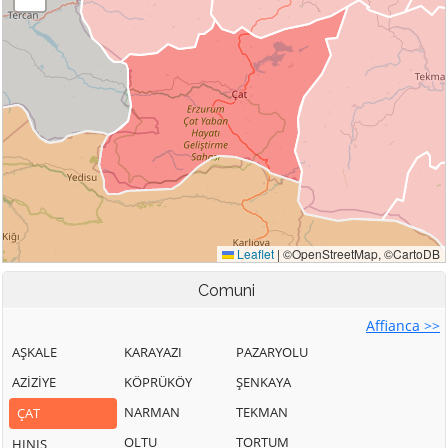
Comuni
Affianca >>
AŞKALE
KARAYAZI
PAZARYOLU
AZİZİYE
KÖPRÜKÖY
ŞENKAYA
NARMAN
TEKMAN
ÇAT
OLTU
TORTUM
HINIS