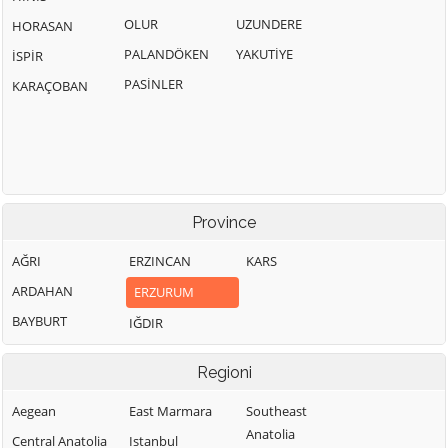
OLUR
UZUNDERE
HORASAN
PALANDÖKEN
YAKUTİYE
İSPİR
PASİNLER
KARAÇOBAN
Province
AĞRI
ERZINCAN
KARS
ARDAHAN
ERZURUM
BAYBURT
IĞDIR
Regioni
Aegean
East Marmara
Southeast
Anatolia
Central Anatolia
Istanbul