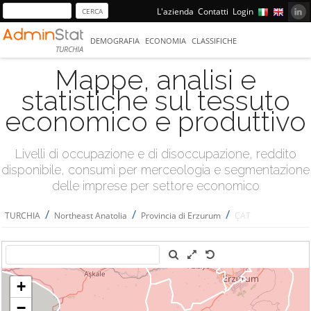
L'azienda
Contatti
Login
DEMOGRAFIA
ECONOMIA
CLASSIFICHE
TURCHIA
Mappe, analisi e
statistiche sul tessuto
economico e produttivo
Livelli di occupazione e di disoccupazione, reddito
disponibile, consumi per merceologia e segmentazione
delle imprese per settore economico
/
/
/
TURCHIA
Northeast Anatolia
Provincia di Erzurum
ÇAT