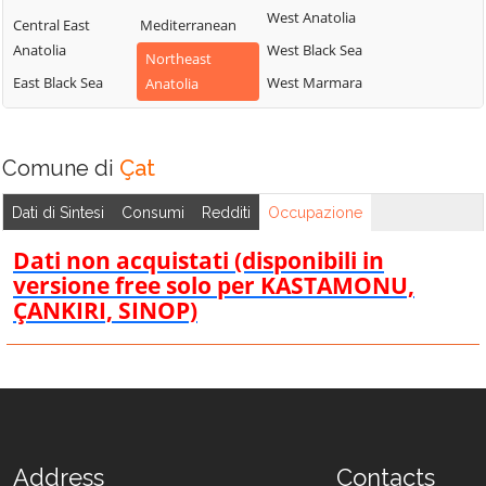
West Anatolia
Central East
Mediterranean
Anatolia
West Black Sea
Northeast
East Black Sea
West Marmara
Anatolia
Comune di
Çat
Dati di Sintesi
Consumi
Redditi
Occupazione
Dati non acquistati (disponibili in
versione free solo per KASTAMONU,
ÇANKIRI, SINOP)
Address
Contacts