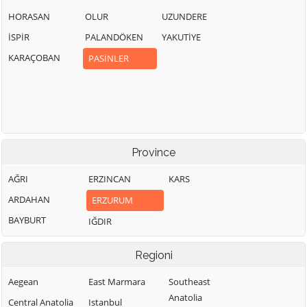
HORASAN
OLUR
UZUNDERE
İSPİR
PALANDÖKEN
YAKUTİYE
KARAÇOBAN
PASİNLER
Province
AĞRI
ERZINCAN
KARS
ARDAHAN
ERZURUM
BAYBURT
IĞDIR
Regioni
Aegean
East Marmara
Southeast
Anatolia
Central Anatolia
Istanbul