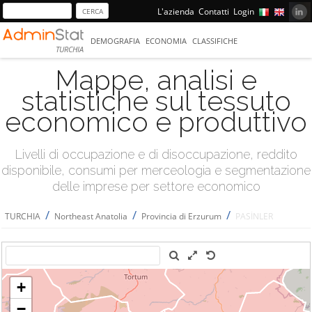
L'azienda
Contatti
Login
DEMOGRAFIA
ECONOMIA
CLASSIFICHE
TURCHIA
Mappe, analisi e
statistiche sul tessuto
economico e produttivo
Livelli di occupazione e di disoccupazione, reddito
disponibile, consumi per merceologia e segmentazione
delle imprese per settore economico
/
/
/
TURCHIA
Northeast Anatolia
Provincia di Erzurum
PASİNLER