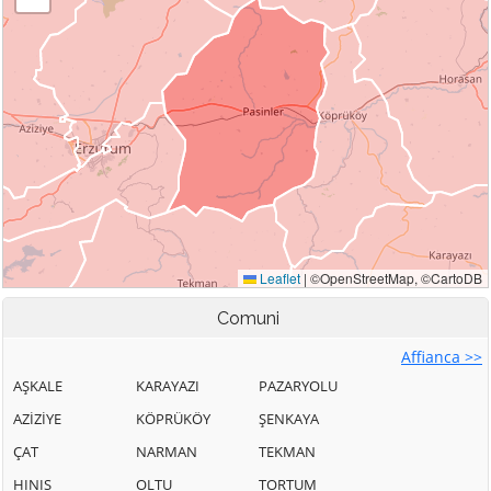
Comuni
Affianca >>
AŞKALE
KARAYAZI
PAZARYOLU
AZİZİYE
KÖPRÜKÖY
ŞENKAYA
ÇAT
NARMAN
TEKMAN
HINIS
OLTU
TORTUM