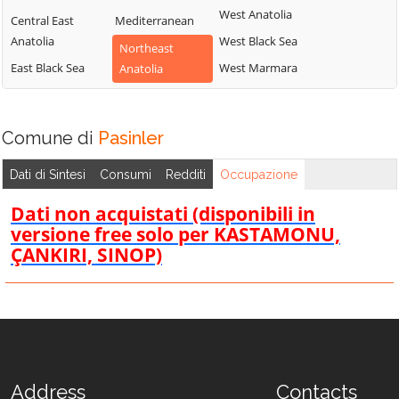
West Anatolia
Central East
Mediterranean
Anatolia
West Black Sea
Northeast
East Black Sea
West Marmara
Anatolia
Comune di
Pasinler
Dati di Sintesi
Consumi
Redditi
Occupazione
Dati non acquistati (disponibili in
versione free solo per KASTAMONU,
ÇANKIRI, SINOP)
Address
Contacts