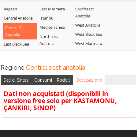
Aegean
East Marmara
Southeast
Anatolia
Central Anatolia
Istanbul
West Anatolia
Mediterranean
Central East
West Black Sea
Anatolia
Northeast
Anatolia
West Marmara
East Black Sea
Regione
Central east anatolia
Dati di Sintesi
Consumi
Redditi
Occupazione
Dati non acquistati (disponibili in
versione free solo per KASTAMONU,
ÇANKIRI, SINOP)