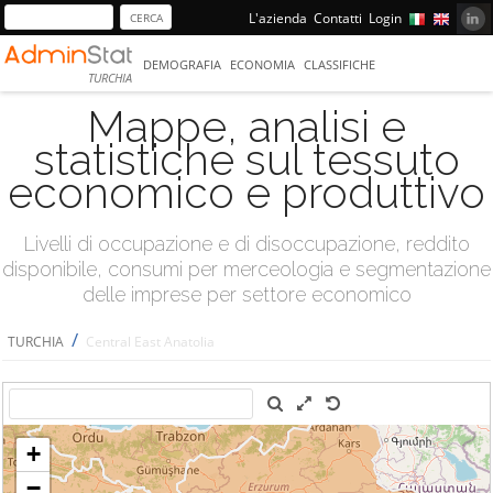
L'azienda
Contatti
Login
DEMOGRAFIA
ECONOMIA
CLASSIFICHE
TURCHIA
Mappe, analisi e
statistiche sul tessuto
economico e produttivo
Livelli di occupazione e di disoccupazione, reddito
disponibile, consumi per merceologia e segmentazione
delle imprese per settore economico
/
TURCHIA
Central East Anatolia