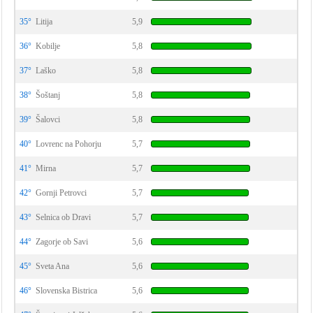
35°
Litija
5,9
36°
Kobilje
5,8
37°
Laško
5,8
38°
Šoštanj
5,8
39°
Šalovci
5,8
40°
Lovrenc na Pohorju
5,7
41°
Mirna
5,7
42°
Gornji Petrovci
5,7
43°
Selnica ob Dravi
5,7
44°
Zagorje ob Savi
5,6
45°
Sveta Ana
5,6
46°
Slovenska Bistrica
5,6