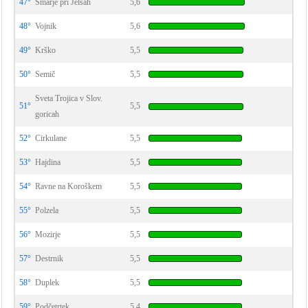
47°
Šmarje pri Jelšah
5,6
48°
Vojnik
5,6
49°
Krško
5,5
50°
Semič
5,5
Sveta Trojica v Slov.
51°
5,5
goricah
52°
Cirkulane
5,5
53°
Hajdina
5,5
54°
Ravne na Koroškem
5,5
55°
Polzela
5,5
56°
Mozirje
5,5
57°
Destrnik
5,5
58°
Duplek
5,5
59°
Podčetrtek
5,4