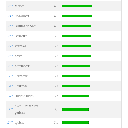
123°
Mežica
4,0
124°
Rogašovci
4,0
125°
Bistrica ob Sotli
4,0
126°
Benedikt
3,9
127°
Vransko
3,8
128°
Zreče
3,8
129°
Žužemberk
3,8
130°
Črenšovci
3,7
131°
Cankova
3,7
132°
Hodoš/Hodos
3,6
Sveti Jurij v Slov.
133°
3,6
goricah
134°
Ljubno
3,6