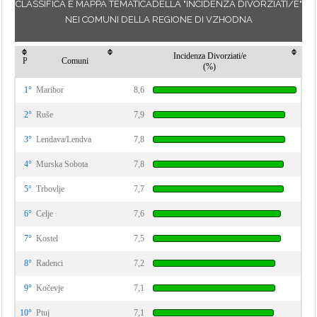
CLASSIFICA E MAPPA TEMATICADELLA "INCIDENZA DIVORZIATI/E"
NEI COMUNI DELLA REGIONE DI VZHODNA
Incidenza Divorziati/e
P
Comuni
(%)
1°
Maribor
8,6
2°
Ruše
7,9
3°
Lendava/Lendva
7,8
4°
Murska Sobota
7,8
5°
Trbovlje
7,7
6°
Celje
7,6
7°
Kostel
7,5
8°
Radenci
7,2
9°
Kočevje
7,1
10°
Ptuj
7,1