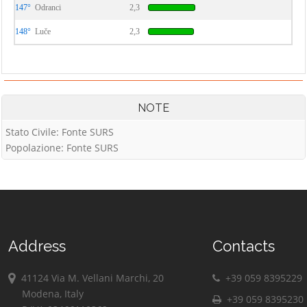
147°
Odranci
2,3
148°
Luče
2,3
NOTE
Stato Civile: Fonte SURS
Popolazione: Fonte SURS
Address
Contacts
41124 Via M. Vellani Marchi, 20
+39 059 8395229
Modena, Italy
+39 059 8395230