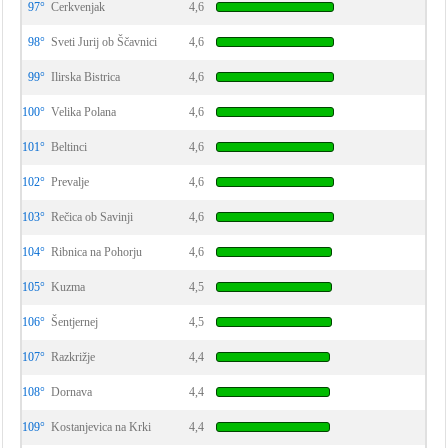
97°
Cerkvenjak
4,6
98°
Sveti Jurij ob Ščavnici
4,6
99°
Ilirska Bistrica
4,6
100°
Velika Polana
4,6
101°
Beltinci
4,6
102°
Prevalje
4,6
103°
Rečica ob Savinji
4,6
104°
Ribnica na Pohorju
4,6
105°
Kuzma
4,5
106°
Šentjernej
4,5
107°
Razkrižje
4,4
108°
Dornava
4,4
109°
Kostanjevica na Krki
4,4