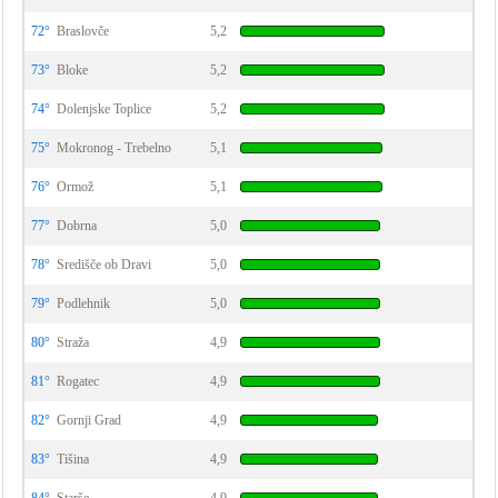
72°
Braslovče
5,2
73°
Bloke
5,2
74°
Dolenjske Toplice
5,2
75°
Mokronog - Trebelno
5,1
76°
Ormož
5,1
77°
Dobrna
5,0
78°
Središče ob Dravi
5,0
79°
Podlehnik
5,0
80°
Straža
4,9
81°
Rogatec
4,9
82°
Gornji Grad
4,9
83°
Tišina
4,9