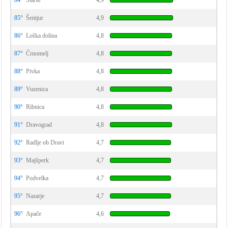
84°
Starše
4,9
85°
Šentjur
4,9
86°
Loška dolina
4,8
87°
Črnomelj
4,8
88°
Pivka
4,8
89°
Vuzenica
4,8
90°
Ribnica
4,8
91°
Dravograd
4,8
92°
Radlje ob Dravi
4,7
93°
Majšperk
4,7
94°
Podvelka
4,7
95°
Nazarje
4,7
96°
Apače
4,6