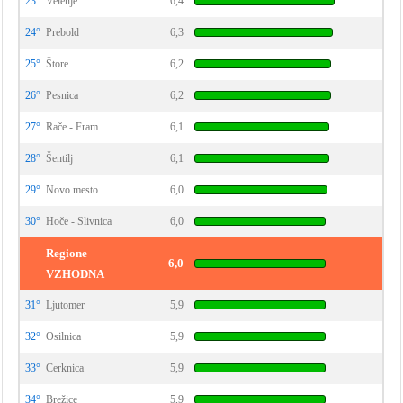
23°
Velenje
6,4
24°
Prebold
6,3
25°
Štore
6,2
26°
Pesnica
6,2
27°
Rače - Fram
6,1
28°
Šentilj
6,1
29°
Novo mesto
6,0
30°
Hoče - Slivnica
6,0
Regione
6,0
VZHODNA
31°
Ljutomer
5,9
32°
Osilnica
5,9
33°
Cerknica
5,9
34°
Brežice
5,9