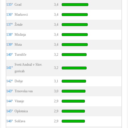
135°
Grad
3,4
136°
Markovci
3,4
137°
Žetale
3,4
138°
Mislinja
3,4
139°
Muta
3,4
140°
Turnišče
3,2
Sveti Andraž v Slov.
141°
3,2
goricah
142°
Dobje
3,1
143°
Trnovska vas
3,0
144°
Vitanje
2,9
145°
Oplotnica
2,9
146°
Solčava
2,9