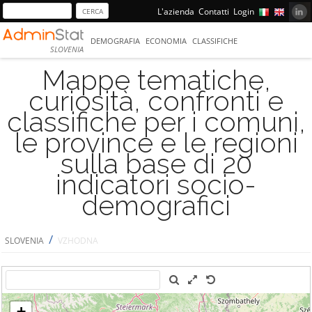
L'azienda
Contatti
Login
DEMOGRAFIA
ECONOMIA
CLASSIFICHE
SLOVENIA
Mappe tematiche,
curiosità, confronti e
classifiche per i comuni,
le province e le regioni
sulla base di 20
indicatori socio-
demografici
/
SLOVENIA
VZHODNA