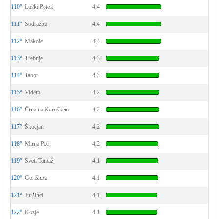
110°
Loški Potok
4,4
111°
Sodražica
4,4
112°
Makole
4,4
113°
Trebnje
4,3
114°
Tabor
4,3
115°
Videm
4,2
116°
Črna na Koroškem
4,2
117°
Škocjan
4,2
118°
Mirna Peč
4,2
119°
Sveti Tomaž
4,1
120°
Gorišnica
4,1
121°
Juršinci
4,1
122°
Kozje
4,1