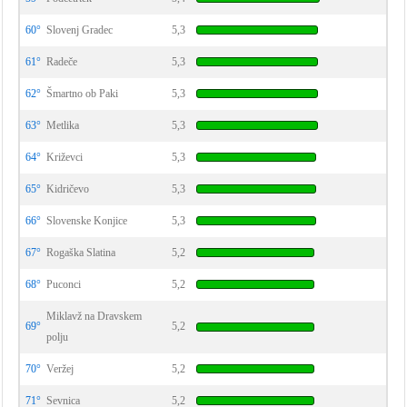
60°
Slovenj Gradec
5,3
61°
Radeče
5,3
62°
Šmartno ob Paki
5,3
63°
Metlika
5,3
64°
Križevci
5,3
65°
Kidričevo
5,3
66°
Slovenske Konjice
5,3
67°
Rogaška Slatina
5,2
68°
Puconci
5,2
Miklavž na Dravskem
69°
5,2
polju
70°
Veržej
5,2
71°
Sevnica
5,2