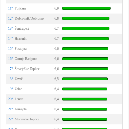
11°
Poljčane
6,9
12°
Dobrovnik/Dobronak
6,8
13°
Šentrupert
6,7
14°
Hrastnik
6,7
15°
Postojna
6,6
16°
Gornja Radgona
6,6
17°
Šmarješke Toplice
6,6
18°
Zavrč
6,5
19°
Žalec
6,4
20°
Lenart
6,4
21°
Kungota
6,4
22°
Moravske Toplice
6,4