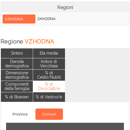
Regioni
ZAHODNA
VZHODNA
Regione
VZHODNA
Sintesi
Età media
Densità
Indice di
demografica
Vecchiaia
Dimensione
% di
demografica
Celibi/Nubili
Componenti
% di
della famiglia
Divorziati/e
% di Stranieri
% di Vedovi/e
Province
Comuni