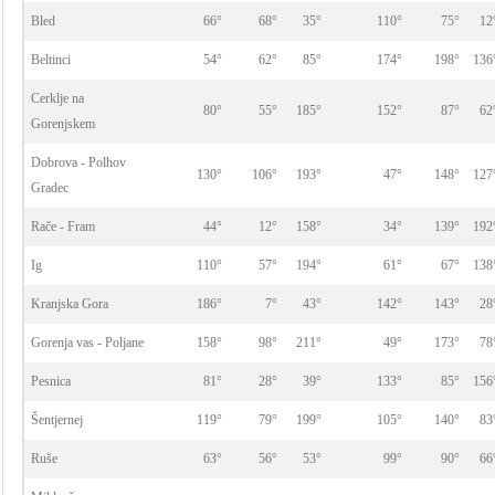
Bled
66°
68°
35°
110°
75°
12
Beltinci
54°
62°
85°
174°
198°
136
Cerklje na
80°
55°
185°
152°
87°
62
Gorenjskem
Dobrova - Polhov
130°
106°
193°
47°
148°
127
Gradec
Rače - Fram
44°
12°
158°
34°
139°
192
Ig
110°
57°
194°
61°
67°
138
Kranjska Gora
186°
7°
43°
142°
143°
28
Gorenja vas - Poljane
158°
98°
211°
49°
173°
78
Pesnica
81°
28°
39°
133°
85°
156
Šentjernej
119°
79°
199°
105°
140°
83
Ruše
63°
56°
53°
99°
90°
66