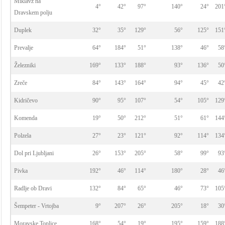
Miklavž na
4°
42°
97°
140°
24°
201
Dravskem polju
Duplek
32°
35°
129°
56°
125°
151
Prevalje
64°
184°
51°
138°
46°
58
Železniki
169°
133°
188°
93°
136°
50
Zreče
84°
143°
164°
94°
45°
42
Kidričevo
90°
95°
107°
54°
105°
129
Komenda
19°
50°
212°
51°
61°
144
Polzela
27°
23°
121°
92°
114°
134
Dol pri Ljubljani
26°
153°
205°
58°
99°
93
Pivka
192°
46°
114°
180°
28°
46
Radlje ob Dravi
132°
84°
65°
46°
73°
105
Šempeter - Vrtojba
9°
207°
26°
205°
18°
30
Moravske Toplice
168°
54°
19°
195°
159°
188