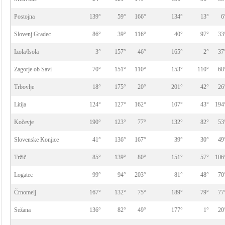
Postojna
139°
59°
166°
134°
13°
6
Slovenj Gradec
86°
39°
116°
40°
97°
33
Izola/Isola
3°
157°
46°
165°
2°
37
Zagorje ob Savi
70°
151°
110°
153°
110°
68
Trbovlje
18°
175°
20°
201°
42°
26
Litija
124°
127°
162°
107°
43°
194
Kočevje
190°
123°
77°
132°
82°
53
Slovenske Konjice
41°
136°
167°
39°
30°
49
Tržič
85°
139°
80°
151°
57°
106
Logatec
99°
94°
203°
81°
48°
70
Črnomelj
167°
132°
75°
189°
79°
77
Sežana
136°
82°
49°
177°
1°
20