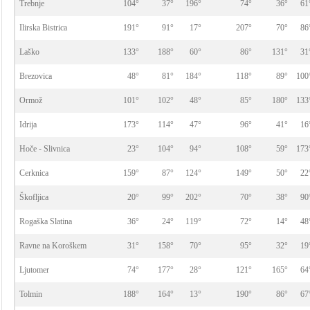
Trebnje
104°
37°
196°
74°
36°
61
Ilirska Bistrica
191°
91°
17°
207°
70°
86
Laško
133°
188°
60°
86°
131°
31
Brezovica
48°
81°
184°
118°
89°
100
Ormož
101°
102°
48°
85°
180°
133
Idrija
173°
114°
47°
96°
41°
16
Hoče - Slivnica
23°
104°
94°
108°
59°
173
Cerknica
159°
87°
124°
149°
50°
22
Škofljica
20°
99°
202°
70°
38°
90
Rogaška Slatina
36°
24°
119°
72°
14°
48
Ravne na Koroškem
31°
158°
70°
95°
32°
19
Ljutomer
74°
177°
28°
121°
165°
64
Tolmin
188°
164°
13°
190°
86°
67