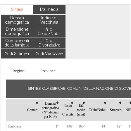
Sintesi
Età media
Densità
Indice di
demografica
Vecchiaia
Dimensione
% di
demografica
Celibi/Nubili
Componenti
% di
della famiglia
Divorziati/e
% di Stranieri
% di Vedovi/e
Regioni
Province
SINTESI CLASSIFICHE: COMUNI DELLA NAZIONE DI SLOV
Densità
Tasso
Età
demografica
Comuni
di
media
Celibi/Nubili
Stranieri
NI
(N° abitanti
Crescita
(anni)
per Km²)
Ljubljana
1°
146°
165°
14°
12°
1