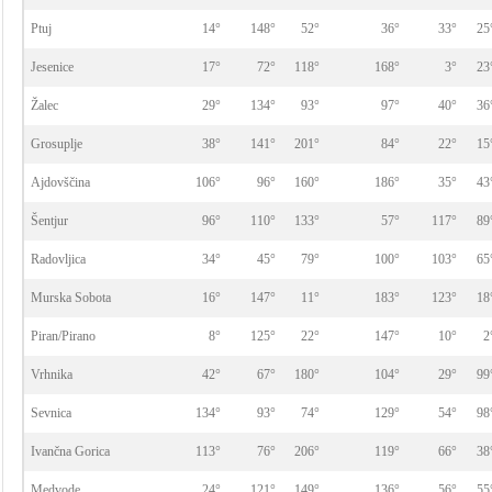
Ptuj
14°
148°
52°
36°
33°
25
Jesenice
17°
72°
118°
168°
3°
23
Žalec
29°
134°
93°
97°
40°
36
Grosuplje
38°
141°
201°
84°
22°
15
Ajdovščina
106°
96°
160°
186°
35°
43
Šentjur
96°
110°
133°
57°
117°
89
Radovljica
34°
45°
79°
100°
103°
65
Murska Sobota
16°
147°
11°
183°
123°
18
Piran/Pirano
8°
125°
22°
147°
10°
2
Vrhnika
42°
67°
180°
104°
29°
99
Sevnica
134°
93°
74°
129°
54°
98
Ivančna Gorica
113°
76°
206°
119°
66°
38
Medvode
24°
121°
149°
136°
56°
55