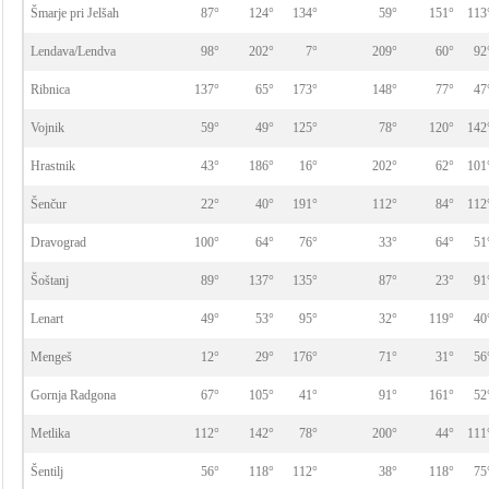
Šmarje pri Jelšah
87°
124°
134°
59°
151°
113
Lendava/Lendva
98°
202°
7°
209°
60°
92
Ribnica
137°
65°
173°
148°
77°
47
Vojnik
59°
49°
125°
78°
120°
142
Hrastnik
43°
186°
16°
202°
62°
101
Šenčur
22°
40°
191°
112°
84°
112
Dravograd
100°
64°
76°
33°
64°
51
Šoštanj
89°
137°
135°
87°
23°
91
Lenart
49°
53°
95°
32°
119°
40
Mengeš
12°
29°
176°
71°
31°
56
Gornja Radgona
67°
105°
41°
91°
161°
52
Metlika
112°
142°
78°
200°
44°
111
Šentilj
56°
118°
112°
38°
118°
75