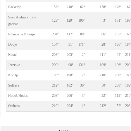
Razkrižje
57°
210°
62°
158°
126°
167
Sveti Andraž v Slov.
129°
129°
190°
3°
171°
198
goricah
Ribnica na Pohorju
204°
117°
89°
66°
185°
168
Dobje
154°
31°
171°
28°
186°
184
Kostel
208°
205°
2°
211°
94°
211
Jezersko
209°
90°
131°
109°
196°
200
Kobilje
193°
198°
12°
210°
206°
180
Solčava
212°
182°
36°
50°
208°
182
Hodoš/Hodos
203°
206°
3°
22°
112°
210
Osilnica
210°
204°
1°
212°
52°
208