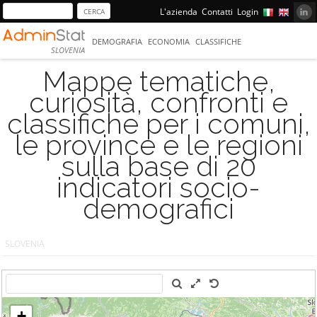
L'azienda
Contatti
Login
DEMOGRAFIA
ECONOMIA
CLASSIFICHE
SLOVENIA
Mappe tematiche,
curiosità, confronti e
classifiche per i comuni,
le province e le regioni
sulla base di 20
indicatori socio-
demografici
SLOVENIA