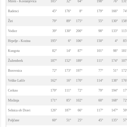
Miren - Kostanjevica
105°
32°
64°
198°
76°
131
Radenci
45°
176°
8°
179°
166°
74
Žiri
79°
89°
175°
55°
130°
158
Vodice
39°
130°
200°
98°
133°
115
Hrpelje - Kozina
195°
6°
106°
150°
4°
85
Kungota
82°
14°
87°
101°
98°
181
Žužemberk
187°
152°
189°
111°
174°
107
Borovnica
72°
173°
197°
77°
51°
172
Velike Lašče
162°
16°
170°
114°
138°
176
Cerkno
179°
111°
72°
79°
194°
17
Mislinja
171°
85°
102°
60°
168°
72
Selnica ob Dravi
126°
187°
66°
117°
147°
59
Poljčane
60°
51°
25°
45°
135°
57