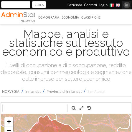
L'azienda
Contatti
Login
DEMOGRAFIA
ECONOMIA
CLASSIFICHE
NORVEGIA
Mappe, analisi e
statistiche sul tessuto
economico e produttivo
Livelli di occupazione e di disoccupazione, reddito
disponibile, consumi per merceologia e segmentazione
delle imprese per settore economico
/
/
/
NORVEGIA
Innlandet
Provincia di Innlandet
Sør-Aurdal