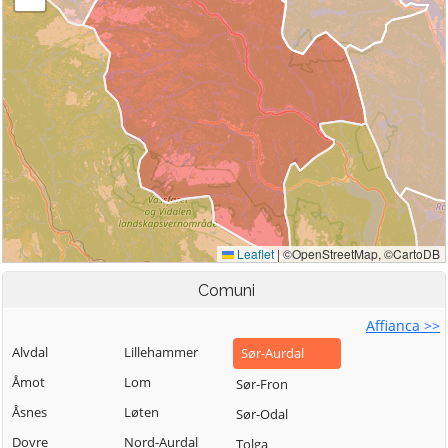
Comuni
Affianca >>
Alvdal
Lillehammer
Sør-Aurdal
Åmot
Lom
Sør-Fron
Åsnes
Løten
Sør-Odal
Dovre
Nord-Aurdal
Tolga