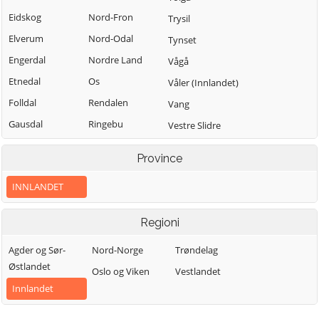
Eidskog
Nord-Fron
Trysil
Elverum
Nord-Odal
Tynset
Engerdal
Nordre Land
Vågå
Etnedal
Os
Våler (Innlandet)
Folldal
Rendalen
Vang
Gausdal
Ringebu
Vestre Slidre
Gjøvik
Ringsaker
Vestre Toten
Province
Gran
Sel
Østre Toten
INNLANDET
Grue
Skjåk
Øyer
Hamar
Stange
Øystre Slidre
Regioni
Kongsvinger
Stor-Elvdal
Agder og Sør-
Nord-Norge
Trøndelag
Lesja
Søndre Land
Østlandet
Oslo og Viken
Vestlandet
Innlandet