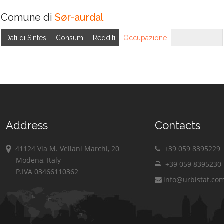
Comune di
Sør-aurdal
Dati di Sintesi
Consumi
Redditi
Occupazione
Address
Contacts
41124 Via M. Vellani Marchi, 20
+39 059 8395229
Modena, Italy
+39 059 8395230
P.IVA 03466110362
info@urbistat.co