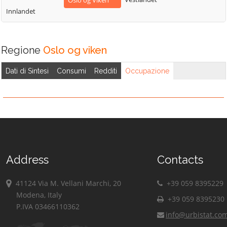
Oslo og Viken
Innlandet
Regione
Oslo og viken
Dati di Sintesi
Consumi
Redditi
Occupazione
Address
Contacts
41124 Via M. Vellani Marchi, 20
+39 059 8395229
Modena, Italy
+39 059 8395230
P.IVA 03466110362
info@urbistat.co