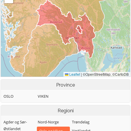
Province
OSLO
VIKEN
Regioni
Agder og Sør-
Nord-Norge
Trøndelag
Østlandet
Vestlandet