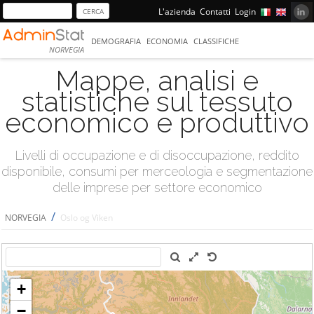
L'azienda
Contatti
Login
DEMOGRAFIA
ECONOMIA
CLASSIFICHE
NORVEGIA
Mappe, analisi e
statistiche sul tessuto
economico e produttivo
Livelli di occupazione e di disoccupazione, reddito
disponibile, consumi per merceologia e segmentazione
delle imprese per settore economico
/
NORVEGIA
Oslo og Viken