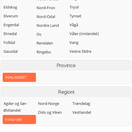
Eidskog
Trysil
Nord-Fron
Elverum
Tynset
Nord-Odal
Engerdal
Vågå
Nordre Land
Etnedal
Våler (Innlandet)
Os
Folldal
Vang
Rendalen
Gausdal
Vestre Slidre
Ringebu
Gjøvik
Vestre Toten
Ringsaker
Province
Gran
Østre Toten
Sel
INNLANDET
Grue
Øyer
Skjåk
Hamar
Øystre Slidre
Stange
Regioni
Kongsvinger
Stor-Elvdal
Agder og Sør-
Nord-Norge
Trøndelag
Lesja
Søndre Land
Østlandet
Oslo og Viken
Vestlandet
Innlandet