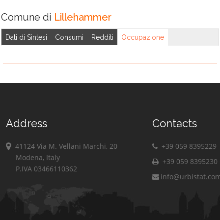
Comune di
Lillehammer
Dati di Sintesi
Consumi
Redditi
Occupazione
Address
Contacts
41124 Via M. Vellani Marchi, 20
+39 059 8395229
Modena, Italy
+39 059 8395230
P.IVA 03466110362
info@urbistat.co