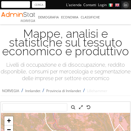
L'azienda
Contatti
Login
DEMOGRAFIA
ECONOMIA
CLASSIFICHE
NORVEGIA
Mappe, analisi e
statistiche sul tessuto
economico e produttivo
Livelli di occupazione e di disoccupazione, reddito
disponibile, consumi per merceologia e segmentazione
delle imprese per settore economico
/
/
/
NORVEGIA
Innlandet
Provincia di Innlandet
Lillehammer