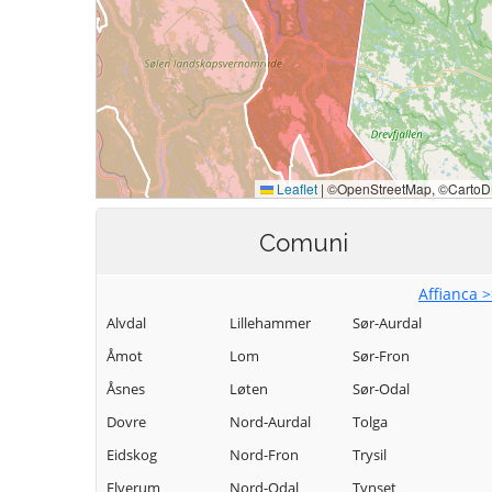
Comuni
Affianca 
Alvdal
Lillehammer
Sør-Aurdal
Åmot
Lom
Sør-Fron
Åsnes
Løten
Sør-Odal
Dovre
Nord-Aurdal
Tolga
Eidskog
Nord-Fron
Trysil
Elverum
Nord-Odal
Tynset