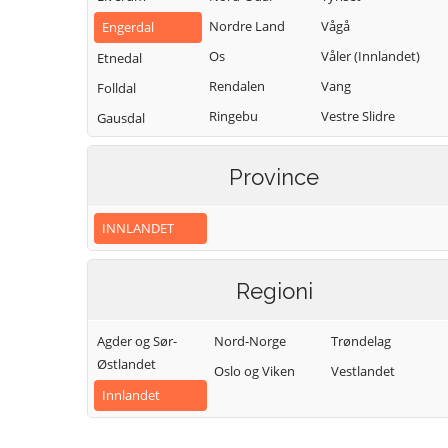
Nordre Land
Vågå
Engerdal
Os
Våler (Innlandet)
Etnedal
Rendalen
Vang
Folldal
Ringebu
Vestre Slidre
Gausdal
Ringsaker
Vestre Toten
Gjøvik
Province
Sel
Østre Toten
Gran
Skjåk
Øyer
Grue
INNLANDET
Stange
Øystre Slidre
Hamar
Stor-Elvdal
Kongsvinger
Regioni
Søndre Land
Lesja
Agder og Sør-
Nord-Norge
Trøndelag
Østlandet
Oslo og Viken
Vestlandet
Innlandet