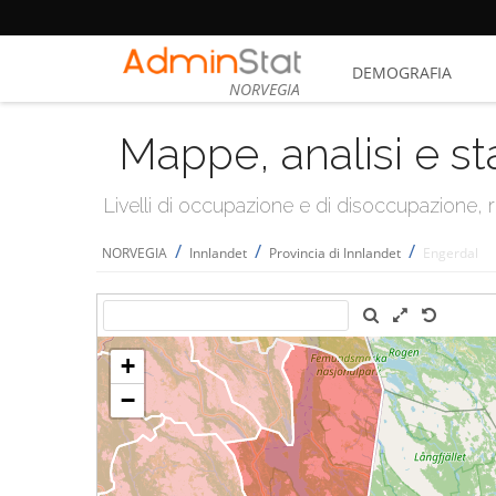
DEMOGRAFIA
NORVEGIA
Mappe, analisi e st
Livelli di occupazione e di disoccupazione
/
/
/
NORVEGIA
Innlandet
Provincia di Innlandet
Engerdal