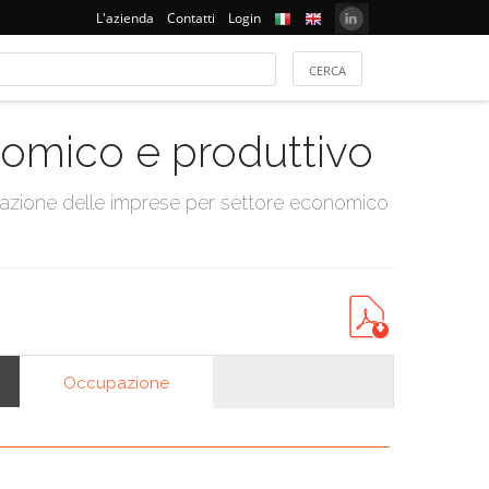
L'azienda
Contatti
Login
onomico e produttivo
tazione delle imprese per settore economico
Occupazione