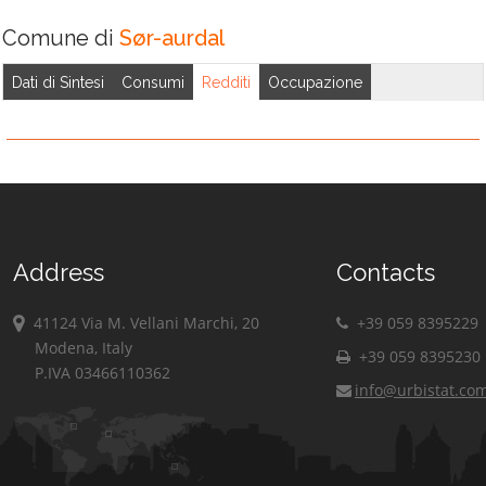
Comune di
Sør-aurdal
Dati di Sintesi
Consumi
Redditi
Occupazione
Address
Contacts
41124 Via M. Vellani Marchi, 20
+39 059 8395229
Modena, Italy
+39 059 8395230
P.IVA 03466110362
info@urbistat.co