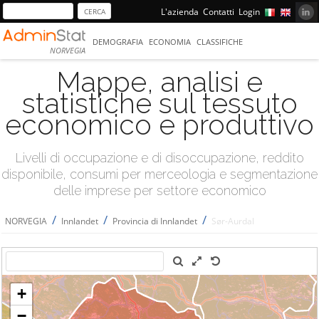
L'azienda
Contatti
Login
DEMOGRAFIA
ECONOMIA
CLASSIFICHE
NORVEGIA
Mappe, analisi e
statistiche sul tessuto
economico e produttivo
Livelli di occupazione e di disoccupazione, reddito
disponibile, consumi per merceologia e segmentazione
delle imprese per settore economico
/
/
/
NORVEGIA
Innlandet
Provincia di Innlandet
Sør-Aurdal