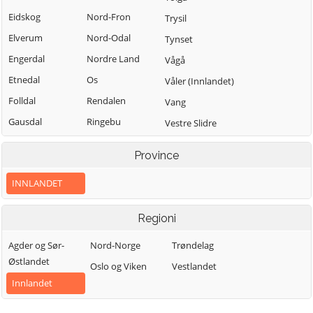
Eidskog
Nord-Fron
Trysil
Elverum
Nord-Odal
Tynset
Engerdal
Nordre Land
Vågå
Etnedal
Os
Våler (Innlandet)
Folldal
Rendalen
Vang
Gausdal
Ringebu
Vestre Slidre
Gjøvik
Ringsaker
Vestre Toten
Province
Gran
Sel
Østre Toten
INNLANDET
Grue
Skjåk
Øyer
Hamar
Stange
Øystre Slidre
Regioni
Kongsvinger
Stor-Elvdal
Agder og Sør-
Nord-Norge
Trøndelag
Lesja
Søndre Land
Østlandet
Oslo og Viken
Vestlandet
Innlandet