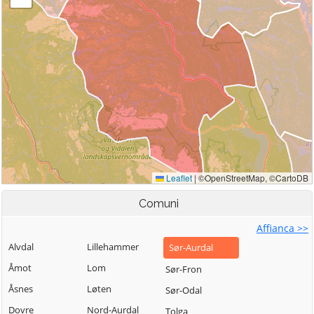
Comuni
Affianca >>
Alvdal
Lillehammer
Sør-Aurdal
Åmot
Lom
Sør-Fron
Åsnes
Løten
Sør-Odal
Dovre
Nord-Aurdal
Tolga