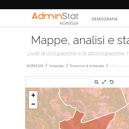
DEMOGRAFIA
NORVEGIA
Mappe, analisi e st
Livelli di occupazione e di disoccupazione
/
/
/
NORVEGIA
Innlandet
Provincia di Innlandet
Lillehamme