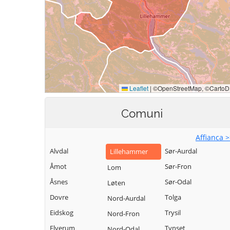
Comuni
Affianca 
Alvdal
Sør-Aurdal
Lillehammer
Åmot
Sør-Fron
Lom
Åsnes
Sør-Odal
Løten
Dovre
Tolga
Nord-Aurdal
Eidskog
Trysil
Nord-Fron
Elverum
Tynset
Nord-Odal