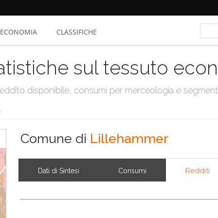
ECONOMIA
CLASSIFICHE
atistiche sul tessuto ec
, reddito disponibile, consumi per merceologia e segmen
r
Comune di
Lillehammer
Redditi
Dati di Sintesi
Consumi