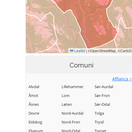
Comuni
Affianca 
Alvdal
Lillehammer
Sør-Aurdal
Åmot
Lom
Sør-Fron
Åsnes
Løten
Sør-Odal
Dovre
Nord-Aurdal
Tolga
Eidskog
Nord-Fron
Trysil
Elverum
Nord-Odal
Tynset