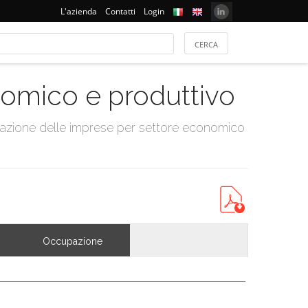
L'azienda
Contatti
Login
onomico e produttivo
tazione delle imprese per settore economico
Occupazione