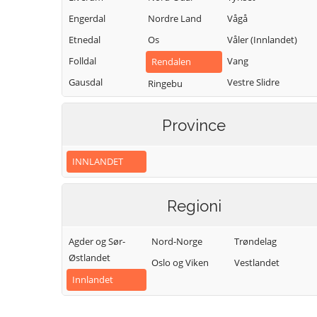
Engerdal
Nordre Land
Vågå
Etnedal
Os
Våler (Innlandet)
Folldal
Vang
Rendalen
Gausdal
Vestre Slidre
Ringebu
Gjøvik
Vestre Toten
Ringsaker
Province
Gran
Østre Toten
Sel
Grue
Øyer
Skjåk
INNLANDET
Hamar
Øystre Slidre
Stange
Kongsvinger
Stor-Elvdal
Regioni
Lesja
Søndre Land
Agder og Sør-
Nord-Norge
Trøndelag
Østlandet
Oslo og Viken
Vestlandet
Innlandet