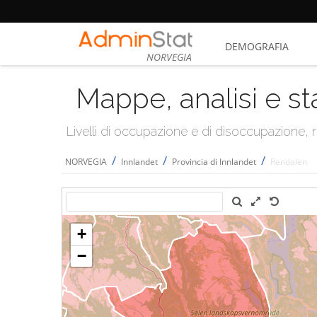
DEMOGRAFIA
NORVEGIA
Mappe, analisi e st
Livelli di occupazione e di disoccupazione
/
/
/
NORVEGIA
Innlandet
Provincia di Innlandet
Rendalen