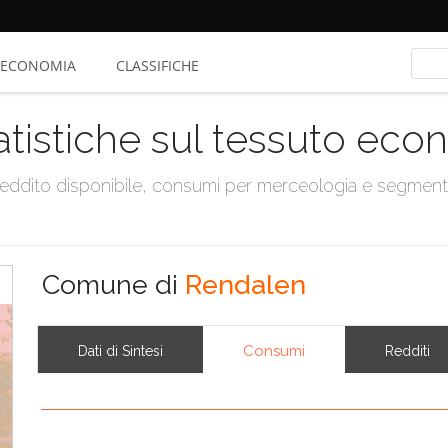
ECONOMIA
CLASSIFICHE
atistiche sul tessuto ec
, reddito disponibile, consumi per merceologia e segmen
Comune di
Rendalen
Consumi
Dati di Sintesi
Redditi