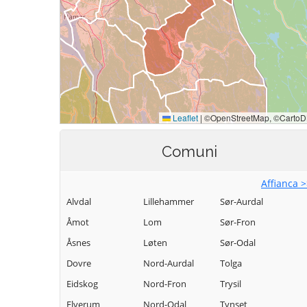
Comuni
Affianca 
Alvdal
Lillehammer
Sør-Aurdal
Åmot
Lom
Sør-Fron
Åsnes
Løten
Sør-Odal
Dovre
Nord-Aurdal
Tolga
Eidskog
Nord-Fron
Trysil
Elverum
Nord-Odal
Tynset