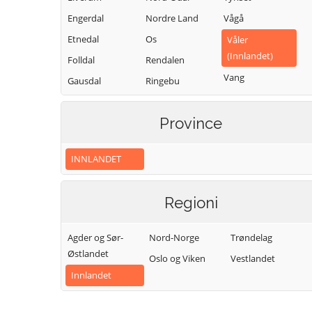
Engerdal
Nordre Land
Vågå
Etnedal
Os
Våler
(Innlandet)
Folldal
Rendalen
Vang
Gausdal
Ringebu
Vestre Slidre
Gjøvik
Ringsaker
Vestre Toten
Province
Gran
Sel
Østre Toten
Grue
Skjåk
INNLANDET
Øyer
Hamar
Stange
Øystre Slidre
Kongsvinger
Stor-Elvdal
Regioni
Lesja
Søndre Land
Agder og Sør-
Nord-Norge
Trøndelag
Østlandet
Oslo og Viken
Vestlandet
Innlandet