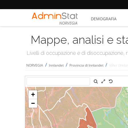
DEMOGRAFIA
NORVEGIA
Mappe, analisi e st
Livelli di occupazione e di disoccupazione
/
/
/
NORVEGIA
Innlandet
Provincia di Innlandet
Våler (Innla