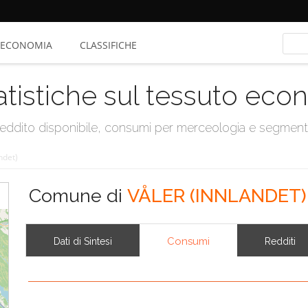
ECONOMIA
CLASSIFICHE
atistiche sul tessuto ec
, reddito disponibile, consumi per merceologia e segmen
ndet)
Comune di
VÅLER (INNLANDET)
Consumi
Dati di Sintesi
Redditi