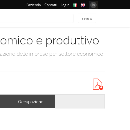
L'azienda
Contatti
Login
onomico e produttivo
tazione delle imprese per settore economico
Occupazione