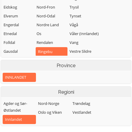
Eidskog
Nord-Fron
Trysil
Elverum
Nord-Odal
Tynset
Engerdal
Nordre Land
Vågå
Etnedal
Os
Våler (Innlandet)
Folldal
Rendalen
Vang
Gausdal
Vestre Slidre
Ringebu
Gjøvik
Vestre Toten
Ringsaker
Province
Gran
Østre Toten
Sel
INNLANDET
Grue
Øyer
Skjåk
Hamar
Øystre Slidre
Stange
Regioni
Kongsvinger
Stor-Elvdal
Agder og Sør-
Nord-Norge
Trøndelag
Lesja
Søndre Land
Østlandet
Oslo og Viken
Vestlandet
Innlandet