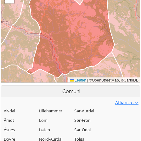
Comuni
Affianca >>
Alvdal
Lillehammer
Sør-Aurdal
Åmot
Lom
Sør-Fron
Åsnes
Løten
Sør-Odal
Dovre
Nord-Aurdal
Tolga