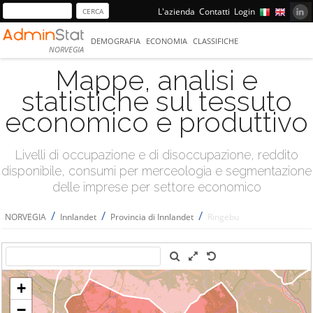
L'azienda
Contatti
Login
DEMOGRAFIA
ECONOMIA
CLASSIFICHE
NORVEGIA
Mappe, analisi e
statistiche sul tessuto
economico e produttivo
Livelli di occupazione e di disoccupazione, reddito
disponibile, consumi per merceologia e segmentazione
delle imprese per settore economico
/
/
/
NORVEGIA
Innlandet
Provincia di Innlandet
Ringebu