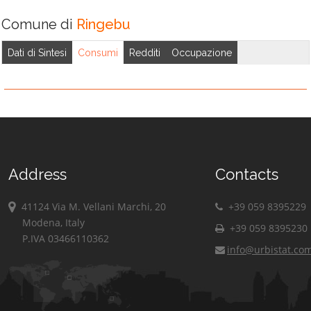
Comune di
Ringebu
Dati di Sintesi
Consumi
Redditi
Occupazione
Address
Contacts
41124 Via M. Vellani Marchi, 20
+39 059 8395229
Modena, Italy
+39 059 8395230
P.IVA 03466110362
info@urbistat.co