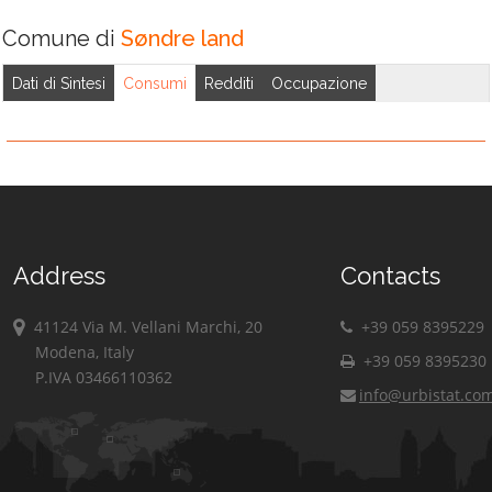
Comune di
Søndre land
Dati di Sintesi
Consumi
Redditi
Occupazione
Address
Contacts
41124 Via M. Vellani Marchi, 20
+39 059 8395229
Modena, Italy
+39 059 8395230
P.IVA 03466110362
info@urbistat.co