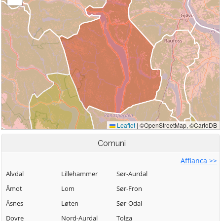
Comuni
Affianca >>
Alvdal
Lillehammer
Sør-Aurdal
Åmot
Lom
Sør-Fron
Åsnes
Løten
Sør-Odal
Dovre
Nord-Aurdal
Tolga