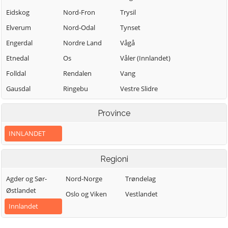
Eidskog
Nord-Fron
Trysil
Elverum
Nord-Odal
Tynset
Engerdal
Nordre Land
Vågå
Etnedal
Os
Våler (Innlandet)
Folldal
Rendalen
Vang
Gausdal
Ringebu
Vestre Slidre
Gjøvik
Ringsaker
Vestre Toten
Province
Gran
Sel
Østre Toten
INNLANDET
Grue
Skjåk
Øyer
Hamar
Stange
Øystre Slidre
Regioni
Kongsvinger
Stor-Elvdal
Agder og Sør-
Nord-Norge
Trøndelag
Lesja
Søndre Land
Østlandet
Oslo og Viken
Vestlandet
Innlandet