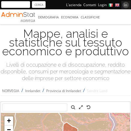
L'azienda
Contatti
Login
DEMOGRAFIA
ECONOMIA
CLASSIFICHE
NORVEGIA
Mappe, analisi e
statistiche sul tessuto
economico e produttivo
Livelli di occupazione e di disoccupazione, reddito
disponibile, consumi per merceologia e segmentazione
delle imprese per settore economico
/
/
/
NORVEGIA
Innlandet
Provincia di Innlandet
Søndre Land