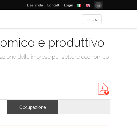
L'azienda
Contatti
Login
onomico e produttivo
tazione delle imprese per settore economico
Occupazione