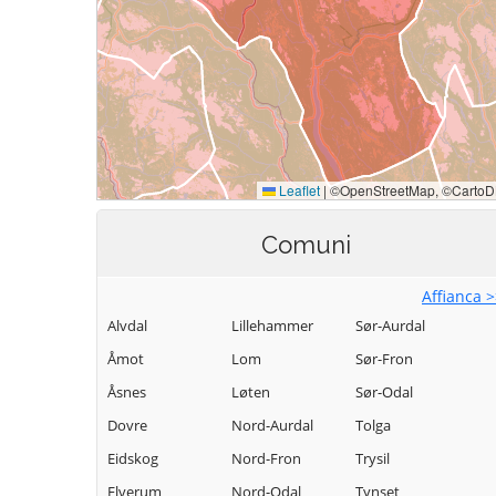
Comuni
Affianca 
Alvdal
Lillehammer
Sør-Aurdal
Åmot
Lom
Sør-Fron
Åsnes
Løten
Sør-Odal
Dovre
Nord-Aurdal
Tolga
Eidskog
Nord-Fron
Trysil
Elverum
Nord-Odal
Tynset