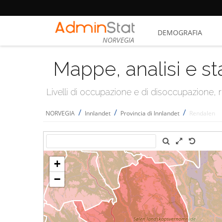
DEMOGRAFIA
NORVEGIA
Mappe, analisi e st
Livelli di occupazione e di disoccupazione
/
/
/
NORVEGIA
Innlandet
Provincia di Innlandet
Rendalen