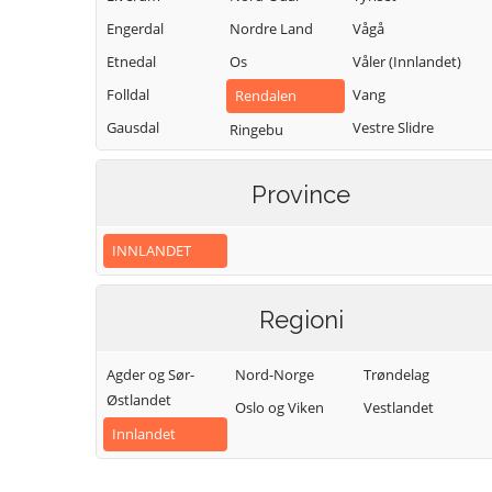
Engerdal
Nordre Land
Vågå
Etnedal
Os
Våler (Innlandet)
Folldal
Vang
Rendalen
Gausdal
Vestre Slidre
Ringebu
Gjøvik
Vestre Toten
Ringsaker
Province
Gran
Østre Toten
Sel
Grue
Øyer
Skjåk
INNLANDET
Hamar
Øystre Slidre
Stange
Kongsvinger
Stor-Elvdal
Regioni
Lesja
Søndre Land
Agder og Sør-
Nord-Norge
Trøndelag
Østlandet
Oslo og Viken
Vestlandet
Innlandet