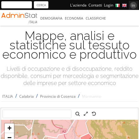
L'azienda
Contatti
Login
DEMOGRAFIA
ECONOMIA
CLASSIFICHE
ITALIA
Mappe, analisi e
statistiche sul tessuto
economico e produttivo
Livelli di occupazione e di disoccupazione, reddito
disponibile, consumi per merceologia e segmentazione
delle imprese per settore economico
/
/
/
ITALIA
Calabria
Provincia di Cosenza
Mormanno