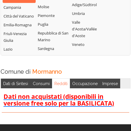
Bisignano
San Giorgio
Adige/Südtirol
Molise
Campania
Longobardi
Bocchigliero
Albanese
Umbria
Piemonte
Città del Vaticano
Longobucco
Bonifati
San Giovanni in
Valle
Puglia
Emilia-Romagna
Lungro
Fiore
Buonvicino
d'Aosta/Vallée
Repubblica di San
Friuli-Venezia
Luzzi
San Lorenzo
d'Aoste
Calopezzati
Marino
Giulia
Bellizzi
Maierà
Veneto
Caloveto
Sardegna
Lazio
San Lorenzo del
Malito
Campana
Vallo
Malvito
Canna
San Lucido
Mandatoriccio
Comune di
Mormanno
Cariati
San Marco
Mangone
Carolei
Argentano
Dati di Sintesi
Consumi
Redditi
Occupazione
Imprese
Marano
Carpanzano
San Martino di
Marchesato
Dati non acquistati (disponibili in
Finita
Casali del Manco
versione free solo per la BASILICATA)
Marano
San Nicola Arcella
Cassano all'Ionio
Principato
San Pietro in
Castiglione
Marzi
Amantea
Cosentino
Mendicino
San Pietro in