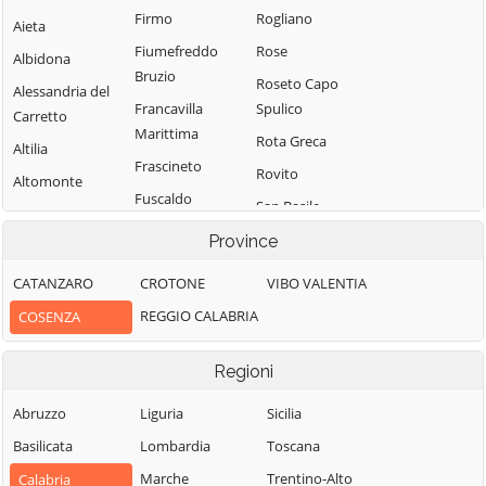
Firmo
Rogliano
Aieta
Fiumefreddo
Rose
Albidona
Bruzio
Roseto Capo
Alessandria del
Francavilla
Spulico
Carretto
Marittima
Rota Greca
Altilia
Frascineto
Rovito
Altomonte
Fuscaldo
San Basile
Amantea
Grimaldi
San Benedetto
Province
Amendolara
Grisolia
Ullano
Aprigliano
CATANZARO
CROTONE
VIBO VALENTIA
Guardia
San Cosmo
Belmonte
REGGIO CALABRIA
COSENZA
Piemontese
Albanese
Calabro
Lago
San Demetrio
Belsito
Regioni
Corone
Laino Borgo
Belvedere
San Donato di
Abruzzo
Liguria
Sicilia
Laino Castello
Marittimo
Ninea
Basilicata
Lombardia
Toscana
Lappano
Bianchi
San Fili
Marche
Trentino-Alto
Calabria
Lattarico