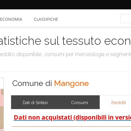
ECONOMIA
CLASSIFICHE
atistiche sul tessuto ec
, reddito disponibile, consumi per merceologia e segmen
Comune di
Mangone
Redditi
Dati di Sintesi
Consumi
Dati non acquistati (disponibili in vers