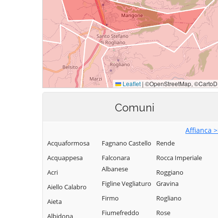
Comuni
Affianca 
Acquaformosa
Fagnano Castello
Rende
Acquappesa
Falconara
Rocca Imperiale
Albanese
Acri
Roggiano
Figline Vegliaturo
Gravina
Aiello Calabro
Firmo
Rogliano
Aieta
Fiumefreddo
Rose
Albidona