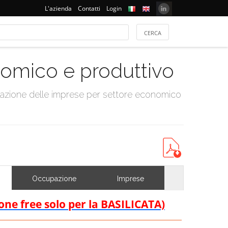
L'azienda
Contatti
Login
onomico e produttivo
tazione delle imprese per settore economico
Occupazione
Imprese
ione free solo per la BASILICATA)