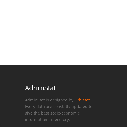
AdminStat
AdminStat is designed by
Urbistat
.
Every data are constatly updated to
give the best socio-economic
information in territory.