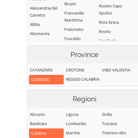
Bruzio
Roseto Capo
Alessandria del
Francavilla
Spulico
Carretto
Marittima
Rota Greca
Altilia
Frascineto
Rovito
Altomonte
Fuscaldo
San Basile
Amantea
Grimaldi
San Benedetto
Amendolara
Province
Grisolia
Ullano
Aprigliano
Guardia
San Cosmo
CATANZARO
CROTONE
VIBO VALENTIA
Belmonte
Piemontese
Albanese
Calabro
REGGIO CALABRIA
COSENZA
Lago
San Demetrio
Belsito
Corone
Laino Borgo
Belvedere
Regioni
San Donato di
Laino Castello
Marittimo
Ninea
Lappano
Bianchi
Abruzzo
Liguria
Sicilia
San Fili
Lattarico
Bisignano
Basilicata
Lombardia
Toscana
San Giorgio
Longobardi
Bocchigliero
Albanese
Marche
Trentino-Alto
Calabria