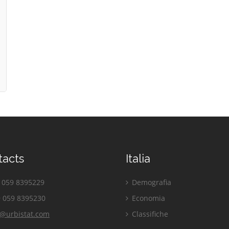
tacts
Italia
059 8395229
Demografia
 059 8395230
Economia
o@urbistat.com
Classifiche