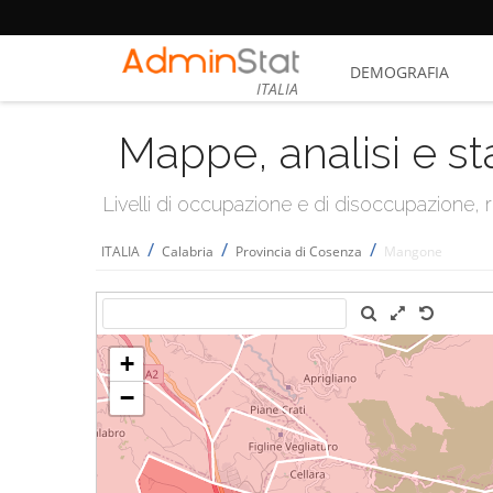
DEMOGRAFIA
ITALIA
Mappe, analisi e st
Livelli di occupazione e di disoccupazione
/
/
/
ITALIA
Calabria
Provincia di Cosenza
Mangone