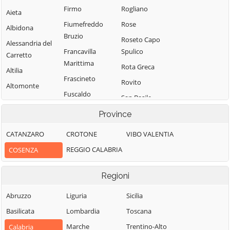
Firmo
Rogliano
Aieta
Fiumefreddo
Rose
Albidona
Bruzio
Roseto Capo
Alessandria del
Francavilla
Spulico
Carretto
Marittima
Rota Greca
Altilia
Frascineto
Rovito
Altomonte
Fuscaldo
San Basile
Amantea
Grimaldi
San Benedetto
Province
Amendolara
Grisolia
Ullano
Aprigliano
CATANZARO
CROTONE
VIBO VALENTIA
Guardia
San Cosmo
Belmonte
REGGIO CALABRIA
COSENZA
Piemontese
Albanese
Calabro
Lago
San Demetrio
Belsito
Regioni
Corone
Laino Borgo
Belvedere
San Donato di
Abruzzo
Liguria
Sicilia
Laino Castello
Marittimo
Ninea
Basilicata
Lombardia
Toscana
Lappano
Bianchi
San Fili
Marche
Trentino-Alto
Calabria
Lattarico