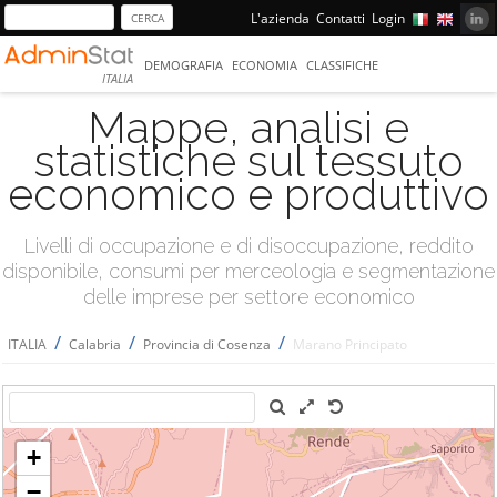
L'azienda
Contatti
Login
DEMOGRAFIA
ECONOMIA
CLASSIFICHE
ITALIA
Mappe, analisi e
statistiche sul tessuto
economico e produttivo
Livelli di occupazione e di disoccupazione, reddito
disponibile, consumi per merceologia e segmentazione
delle imprese per settore economico
/
/
/
ITALIA
Calabria
Provincia di Cosenza
Marano Principato