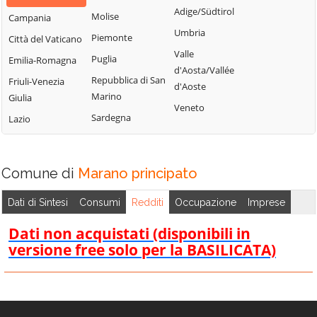
Bisignano
San Giorgio
Adige/Südtirol
Molise
Campania
Longobardi
Bocchigliero
Albanese
Umbria
Piemonte
Città del Vaticano
Longobucco
Bonifati
San Giovanni in
Valle
Puglia
Emilia-Romagna
Lungro
Fiore
Buonvicino
d'Aosta/Vallée
Repubblica di San
Friuli-Venezia
Luzzi
San Lorenzo
d'Aoste
Calopezzati
Marino
Giulia
Bellizzi
Maierà
Veneto
Caloveto
Sardegna
Lazio
San Lorenzo del
Malito
Campana
Vallo
Malvito
Canna
San Lucido
Mandatoriccio
Comune di
Marano principato
Cariati
San Marco
Mangone
Carolei
Argentano
Dati di Sintesi
Consumi
Redditi
Occupazione
Imprese
Marano
Carpanzano
San Martino di
Marchesato
Dati non acquistati (disponibili in
Finita
Casali del Manco
versione free solo per la BASILICATA)
Marano
San Nicola Arcella
Cassano all'Ionio
Principato
San Pietro in
Castiglione
Marzi
Amantea
Cosentino
Mendicino
San Pietro in