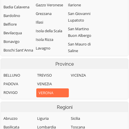
Gazzo Veronese
Ilarione
Badia Calavena
Grezzana
San Giovanni
Bardolino
Lupatoto
Illasi
Belfiore
San Martino
Isola della Scala
Bevilacqua
Buon Albergo
Isola Rizza
Bonavigo
San Mauro di
Lavagno
Boschi Sant'Anna
Saline
Lazise
Bosco
San Pietro di
Province
Chiesanuova
Legnago
Morubio
Bovolone
Malcesine
BELLUNO
TREVISO
San Pietro in
VICENZA
Cariano
Brentino Belluno
Marano di
PADOVA
VENEZIA
Valpolicella
San Zeno di
Brenzone sul
ROVIGO
VERONA
Montagna
Garda
Mezzane di Sotto
Sanguinetto
Bussolengo
Minerbe
Regioni
Sant'Ambrogio di
Buttapietra
Montecchia di
Abruzzo
Liguria
Sicilia
Valpolicella
Crosara
Caldiero
Basilicata
Lombardia
Toscana