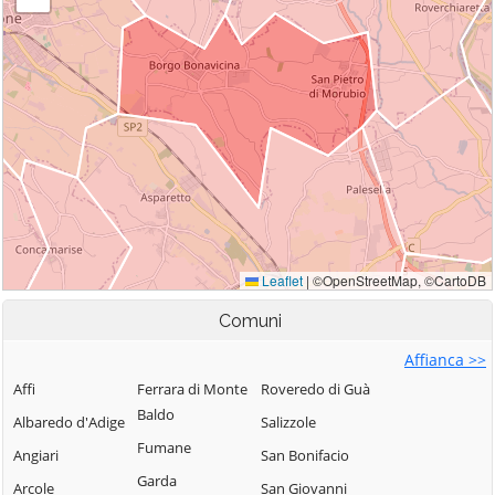
Comuni
Affianca >>
Affi
Ferrara di Monte
Roveredo di Guà
Baldo
Albaredo d'Adige
Salizzole
Fumane
Angiari
San Bonifacio
Garda
Arcole
San Giovanni