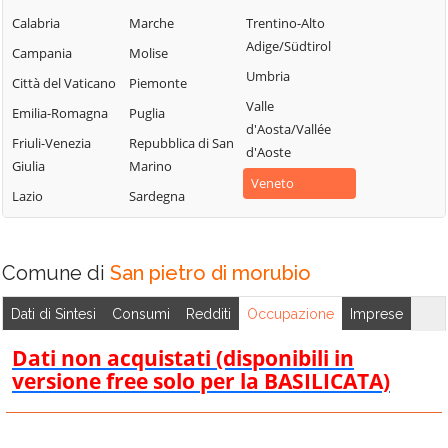
Sant'Anna
Monteforte
Caprino
Calabria
Marche
Trentino-Alto
d'Alfaedo
d'Alpone
Veronese
Adige/Südtirol
Campania
Molise
Selva di Progno
Mozzecane
Casaleone
Umbria
Città del Vaticano
Piemonte
Soave
Negrar di
Castagnaro
Valle
Valpolicella
Emilia-Romagna
Puglia
Sommacampagna
Castel d'Azzano
d'Aosta/Vallée
Nogara
Friuli-Venezia
Repubblica di San
Sona
d'Aoste
Castelnuovo del
Giulia
Marino
Nogarole Rocca
Sorgà
Garda
Veneto
Lazio
Sardegna
Oppeano
Terrazzo
Cavaion
Veronese
Palù
Torri del Benaco
Cazzano di
Pastrengo
Tregnago
Comune di
San pietro di morubio
Tramigna
Pescantina
Trevenzuolo
Cerea
Dati di Sintesi
Consumi
Redditi
Occupazione
Imprese
Peschiera del
Valeggio sul
Cerro Veronese
Garda
Mincio
Dati non acquistati (disponibili in
Cologna Veneta
Povegliano
versione free solo per la BASILICATA)
Velo Veronese
Veronese
Colognola ai Colli
Verona
Pressana
Concamarise
Veronella