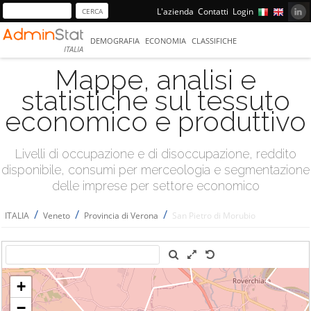
L'azienda
Contatti
Login
DEMOGRAFIA
ECONOMIA
CLASSIFICHE
ITALIA
Mappe, analisi e
statistiche sul tessuto
economico e produttivo
Livelli di occupazione e di disoccupazione, reddito
disponibile, consumi per merceologia e segmentazione
delle imprese per settore economico
/
/
/
ITALIA
Veneto
Provincia di Verona
San Pietro di Morubio