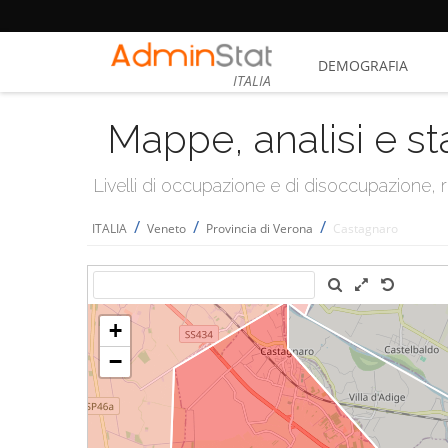
DEMOGRAFIA
ITALIA
Mappe, analisi e st
Livelli di occupazione e di disoccupazione
/
/
/
ITALIA
Veneto
Provincia di Verona
Castagnaro