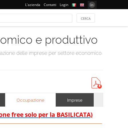
L'azienda
Contatti
Login
onomico e produttivo
tazione delle imprese per settore economico
Occupazione
Imprese
ione free solo per la BASILICATA)