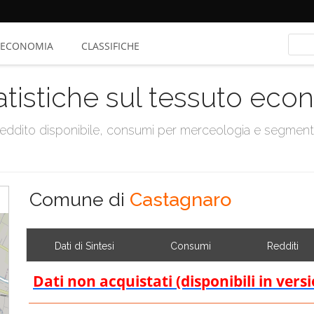
ECONOMIA
CLASSIFICHE
atistiche sul tessuto ec
, reddito disponibile, consumi per merceologia e segmen
Comune di
Castagnaro
Dati di Sintesi
Consumi
Redditi
Dati non acquistati (disponibili in vers