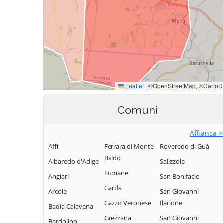
Comuni
Affianca 
Affi
Ferrara di Monte
Roveredo di Guà
Baldo
Albaredo d'Adige
Salizzole
Fumane
Angiari
San Bonifacio
Garda
Arcole
San Giovanni
Gazzo Veronese
Ilarione
Badia Calavena
Grezzana
San Giovanni
Bardolino