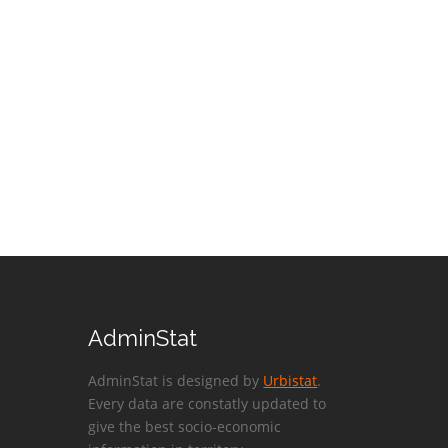
AdminStat
AdminStat is designed by
Urbistat
.
Every data are constatly updated to
give the best socio-economic