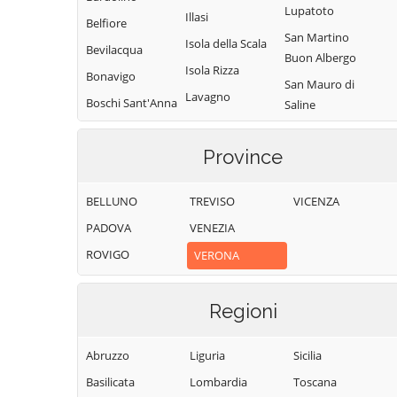
Lupatoto
Illasi
Belfiore
San Martino
Isola della Scala
Bevilacqua
Buon Albergo
Isola Rizza
Bonavigo
San Mauro di
Lavagno
Boschi Sant'Anna
Saline
Lazise
Bosco
San Pietro di
Chiesanuova
Legnago
Morubio
Province
Bovolone
Malcesine
San Pietro in
Cariano
BELLUNO
TREVISO
VICENZA
Brentino Belluno
Marano di
Valpolicella
San Zeno di
PADOVA
VENEZIA
Brenzone sul
Montagna
Garda
Mezzane di Sotto
ROVIGO
VERONA
Sanguinetto
Bussolengo
Minerbe
Sant'Ambrogio di
Buttapietra
Montecchia di
Regioni
Valpolicella
Crosara
Caldiero
Sant'Anna
Monteforte
Abruzzo
Liguria
Sicilia
Caprino
d'Alfaedo
d'Alpone
Veronese
Basilicata
Lombardia
Toscana
Selva di Progno