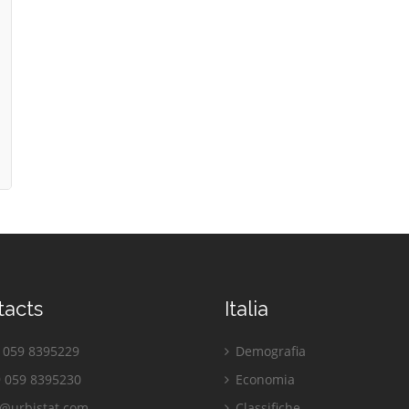
tacts
Italia
059 8395229
Demografia
 059 8395230
Economia
o@urbistat.com
Classifiche