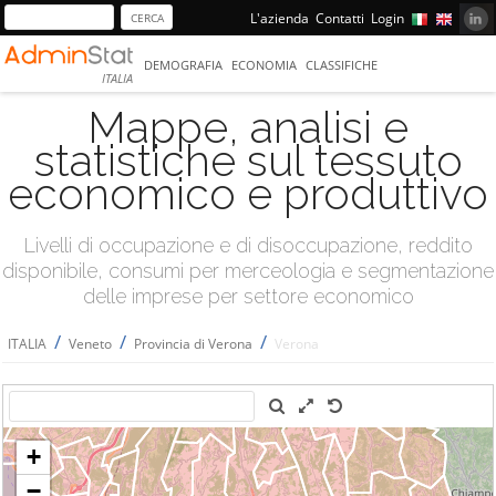
L'azienda
Contatti
Login
DEMOGRAFIA
ECONOMIA
CLASSIFICHE
ITALIA
Mappe, analisi e
statistiche sul tessuto
economico e produttivo
Livelli di occupazione e di disoccupazione, reddito
disponibile, consumi per merceologia e segmentazione
delle imprese per settore economico
/
/
/
ITALIA
Veneto
Provincia di Verona
Verona