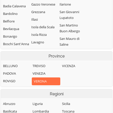
Gazzo Veronese
Ilarione
Badia Calavena
Grezzana
San Giovanni
Bardolino
Lupatoto
Illasi
Belfiore
San Martino
Isola della Scala
Bevilacqua
Buon Albergo
Isola Rizza
Bonavigo
San Mauro di
Lavagno
Boschi Sant'Anna
Saline
Lazise
Bosco
San Pietro di
Province
Chiesanuova
Legnago
Morubio
Bovolone
Malcesine
San Pietro in
BELLUNO
TREVISO
VICENZA
Cariano
Brentino Belluno
Marano di
PADOVA
VENEZIA
Valpolicella
San Zeno di
Brenzone sul
ROVIGO
VERONA
Montagna
Garda
Mezzane di Sotto
Sanguinetto
Bussolengo
Minerbe
Regioni
Sant'Ambrogio di
Buttapietra
Montecchia di
Abruzzo
Liguria
Sicilia
Valpolicella
Crosara
Caldiero
Basilicata
Lombardia
Toscana