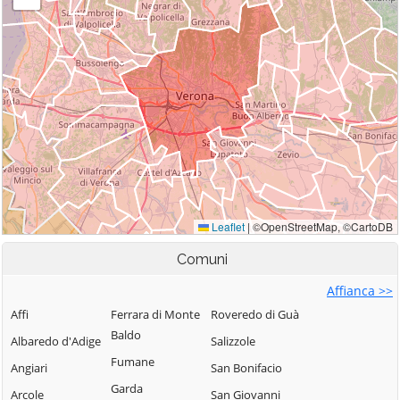
Comuni
Affianca >>
Affi
Ferrara di Monte
Roveredo di Guà
Baldo
Albaredo d'Adige
Salizzole
Fumane
Angiari
San Bonifacio
Garda
Arcole
San Giovanni