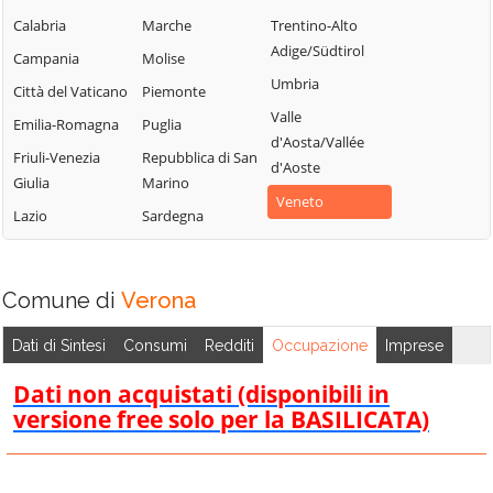
Sant'Anna
Monteforte
Caprino
Calabria
Marche
d'Alfaedo
Trentino-Alto
d'Alpone
Veronese
Adige/Südtirol
Campania
Molise
Selva di Progno
Mozzecane
Casaleone
Umbria
Città del Vaticano
Piemonte
Soave
Negrar di
Castagnaro
Valle
Valpolicella
Emilia-Romagna
Puglia
Sommacampagna
Castel d'Azzano
d'Aosta/Vallée
Nogara
Friuli-Venezia
Repubblica di San
Sona
d'Aoste
Castelnuovo del
Giulia
Marino
Nogarole Rocca
Sorgà
Garda
Veneto
Lazio
Sardegna
Oppeano
Terrazzo
Cavaion
Veronese
Palù
Torri del Benaco
Cazzano di
Pastrengo
Tregnago
Comune di
Verona
Tramigna
Pescantina
Trevenzuolo
Cerea
Dati di Sintesi
Consumi
Redditi
Occupazione
Imprese
Peschiera del
Valeggio sul
Cerro Veronese
Garda
Mincio
Dati non acquistati (disponibili in
Cologna Veneta
Povegliano
versione free solo per la BASILICATA)
Velo Veronese
Veronese
Colognola ai Colli
Verona
Pressana
Concamarise
Veronella