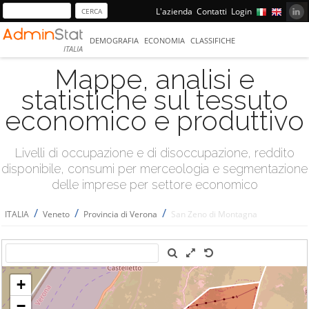
L'azienda
Contatti
Login
DEMOGRAFIA
ECONOMIA
CLASSIFICHE
ITALIA
Mappe, analisi e
statistiche sul tessuto
economico e produttivo
Livelli di occupazione e di disoccupazione, reddito
disponibile, consumi per merceologia e segmentazione
delle imprese per settore economico
/
/
/
ITALIA
Veneto
Provincia di Verona
San Zeno di Montagna