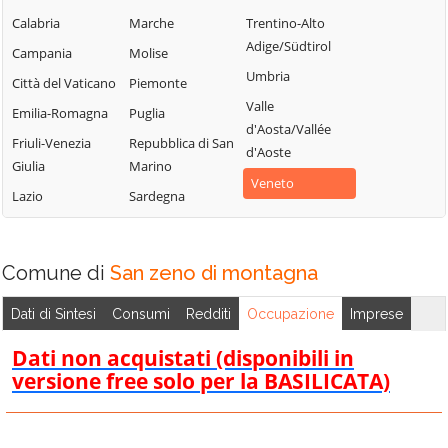
Sant'Anna
Monteforte
Caprino
Calabria
Marche
Trentino-Alto
d'Alfaedo
d'Alpone
Veronese
Adige/Südtirol
Campania
Molise
Selva di Progno
Mozzecane
Casaleone
Umbria
Città del Vaticano
Piemonte
Soave
Negrar di
Castagnaro
Valle
Valpolicella
Emilia-Romagna
Puglia
Sommacampagna
Castel d'Azzano
d'Aosta/Vallée
Nogara
Friuli-Venezia
Repubblica di San
Sona
d'Aoste
Castelnuovo del
Giulia
Marino
Nogarole Rocca
Sorgà
Garda
Veneto
Lazio
Sardegna
Oppeano
Terrazzo
Cavaion
Veronese
Palù
Torri del Benaco
Cazzano di
Pastrengo
Tregnago
Comune di
San zeno di montagna
Tramigna
Pescantina
Trevenzuolo
Cerea
Dati di Sintesi
Consumi
Redditi
Occupazione
Imprese
Peschiera del
Valeggio sul
Cerro Veronese
Garda
Mincio
Dati non acquistati (disponibili in
Cologna Veneta
Povegliano
versione free solo per la BASILICATA)
Velo Veronese
Veronese
Colognola ai Colli
Verona
Pressana
Concamarise
Veronella