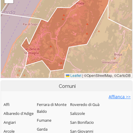
Comuni
Affianca >>
Affi
Ferrara di Monte
Roveredo di Guà
Baldo
Albaredo d'Adige
Salizzole
Fumane
Angiari
San Bonifacio
Garda
Arcole
San Giovanni