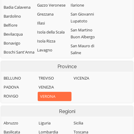
Gazzo Veronese
Ilarione
Badia Calavena
Grezzana
San Giovanni
Bardolino
Lupatoto
Illasi
Belfiore
San Martino
Isola della Scala
Bevilacqua
Buon Albergo
Isola Rizza
Bonavigo
San Mauro di
Lavagno
Boschi Sant'Anna
Saline
Lazise
Bosco
San Pietro di
Province
Chiesanuova
Legnago
Morubio
Bovolone
Malcesine
San Pietro in
BELLUNO
TREVISO
VICENZA
Cariano
Brentino Belluno
Marano di
PADOVA
VENEZIA
Valpolicella
San Zeno di
Brenzone sul
ROVIGO
VERONA
Montagna
Garda
Mezzane di Sotto
Sanguinetto
Bussolengo
Minerbe
Regioni
Sant'Ambrogio di
Buttapietra
Montecchia di
Abruzzo
Liguria
Sicilia
Valpolicella
Crosara
Caldiero
Basilicata
Lombardia
Toscana