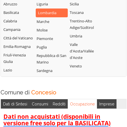
Sabbia
Abruzzo
Liguria
Sicilia
Bione
Leno
Puegnago del
Basilicata
Toscana
Lombardia
Borgo San
Limone sul Garda
Garda
Giacomo
Calabria
Trentino-Alto
Marche
Lodrino
Quinzano d'Oglio
Adige/Südtirol
Borgosatollo
Campania
Molise
Lograto
Remedello
Umbria
Borno
Città del Vaticano
Piemonte
Lonato del Garda
Rezzato
Valle
Botticino
Emilia-Romagna
Puglia
Longhena
d'Aosta/Vallée
Roccafranca
Bovegno
Friuli-Venezia
Repubblica di San
Losine
d'Aoste
Rodengo Saiano
Giulia
Marino
Bovezzo
Lozio
Veneto
Roè Volciano
Lazio
Sardegna
Brandico
Lumezzane
Roncadelle
Braone
Maclodio
Rovato
Breno
Magasa
Comune di
Concesio
Rudiano
Brescia
Mairano
Sabbio Chiese
Dati di Sintesi
Consumi
Redditi
Occupazione
Imprese
Brione
Malegno
Sale Marasino
Caino
Dati non acquistati (disponibili in
Malonno
Salò
versione free solo per la BASILICATA)
Calcinato
Manerba del