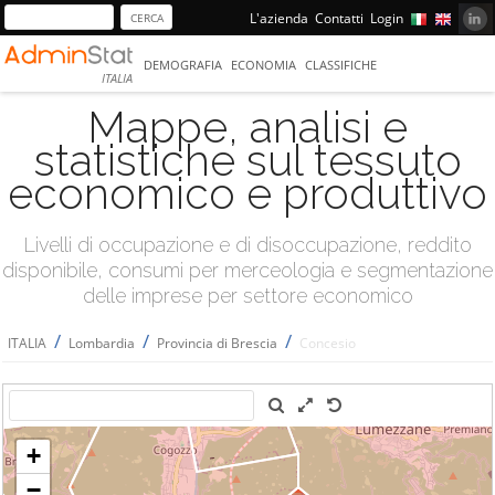
L'azienda
Contatti
Login
DEMOGRAFIA
ECONOMIA
CLASSIFICHE
ITALIA
Mappe, analisi e
statistiche sul tessuto
economico e produttivo
Livelli di occupazione e di disoccupazione, reddito
disponibile, consumi per merceologia e segmentazione
delle imprese per settore economico
/
/
/
ITALIA
Lombardia
Provincia di Brescia
Concesio