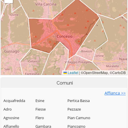
Comuni
Affianca >>
Acquafredda
Esine
Pertica Bassa
Adro
Fiesse
Pezzaze
Agnosine
Flero
Pian Camuno
Alfianello
Gambara
Piancogno