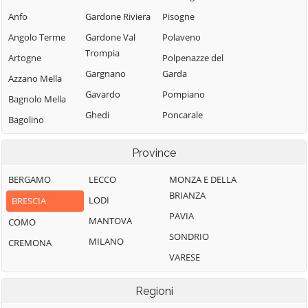
Anfo
Gardone Riviera
Pisogne
Angolo Terme
Gardone Val
Polaveno
Trompia
Artogne
Polpenazze del
Gargnano
Garda
Azzano Mella
Gavardo
Pompiano
Bagnolo Mella
Ghedi
Poncarale
Bagolino
Gianico
Ponte di Legno
Barbariga
Province
Gottolengo
Pontevico
Barghe
Gussago
Pontoglio
BERGAMO
LECCO
MONZA E DELLA
Bassano
BRIANZA
Bresciano
Idro
Pozzolengo
LODI
BRESCIA
PAVIA
Bedizzole
Incudine
Pralboino
MANTOVA
COMO
SONDRIO
Berlingo
Irma
Preseglie
MILANO
CREMONA
VARESE
Berzo Demo
Iseo
Prevalle
Berzo Inferiore
Isorella
Provaglio d'Iseo
Regioni
Bienno
Lavenone
Provaglio Val