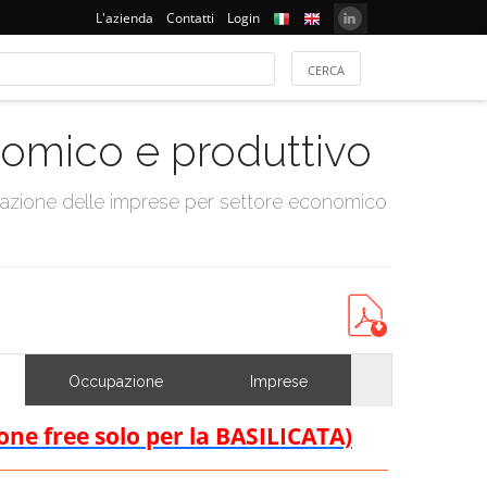
L'azienda
Contatti
Login
onomico e produttivo
tazione delle imprese per settore economico
Occupazione
Imprese
ione free solo per la BASILICATA)