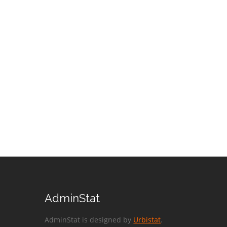
AdminStat
AdminStat is designed by
Urbistat
.