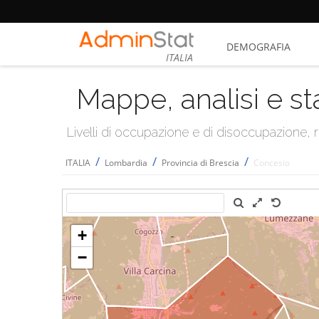
DEMOGRAFIA
ITALIA
Mappe, analisi e st
Livelli di occupazione e di disoccupazione
/
/
/
ITALIA
Lombardia
Provincia di Brescia
Concesio