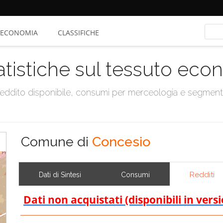
ECONOMIA
CLASSIFICHE
atistiche sul tessuto ec
, reddito disponibile, consumi per merceologia e segmen
Comune di
Concesio
Redditi
Dati di Sintesi
Consumi
Dati non acquistati (disponibili in vers