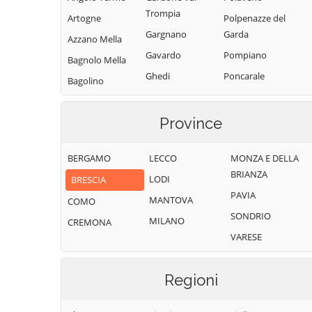
Trompia
Artogne
Polpenazze del
Gargnano
Garda
Azzano Mella
Gavardo
Pompiano
Bagnolo Mella
Ghedi
Poncarale
Bagolino
Gianico
Ponte di Legno
Barbariga
Gottolengo
Pontevico
Province
Barghe
Gussago
Pontoglio
Bassano
BERGAMO
LECCO
MONZA E DELLA
Bresciano
Idro
Pozzolengo
BRIANZA
LODI
BRESCIA
Bedizzole
Incudine
Pralboino
PAVIA
MANTOVA
Berlingo
COMO
Irma
Preseglie
SONDRIO
MILANO
Berzo Demo
CREMONA
Iseo
Prevalle
VARESE
Berzo Inferiore
Isorella
Provaglio d'Iseo
Bienno
Lavenone
Provaglio Val
Regioni
Sabbia
Bione
Leno
Puegnago del
Borgo San
Limone sul Garda