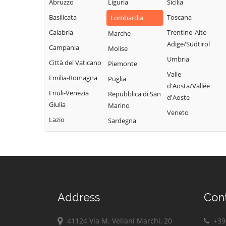
Abruzzo
Liguria
Sicilia
Garda
Giacomo
Lodrino
Basilicata
Toscana
Lombardia
Quinzano d'Oglio
Borgosatollo
Lograto
Calabria
Trentino-Alto
Marche
Remedello
Borno
Lonato del Garda
Adige/Südtirol
Campania
Molise
Rezzato
Botticino
Longhena
Umbria
Città del Vaticano
Piemonte
Roccafranca
Bovegno
Losine
Valle
Emilia-Romagna
Puglia
Rodengo Saiano
Bovezzo
d'Aosta/Vallée
Lozio
Friuli-Venezia
Repubblica di San
Roè Volciano
d'Aoste
Brandico
Lumezzane
Giulia
Marino
Roncadelle
Veneto
Braone
Maclodio
Lazio
Sardegna
Rovato
Breno
Magasa
Rudiano
Brescia
Mairano
Sabbio Chiese
Brione
Malegno
Sale Marasino
Caino
Malonno
Salò
Calcinato
Manerba del
Address
Con
San Felice del
Calvagese della
Garda
Benaco
Riviera
Manerbio
41124 Via M. Vellani Marchi, 20
+39 