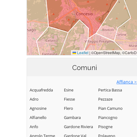
Comuni
Affianca 
Acquafredda
Esine
Pertica Bassa
Adro
Fiesse
Pezzaze
Agnosine
Flero
Pian Camuno
Alfianello
Gambara
Piancogno
Anfo
Gardone Riviera
Pisogne
Angolo Terme
Gardone Val
Polaveno