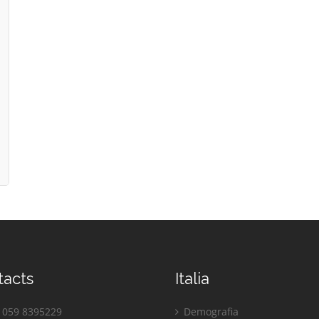
tacts
Italia
059 8395229
Demografia