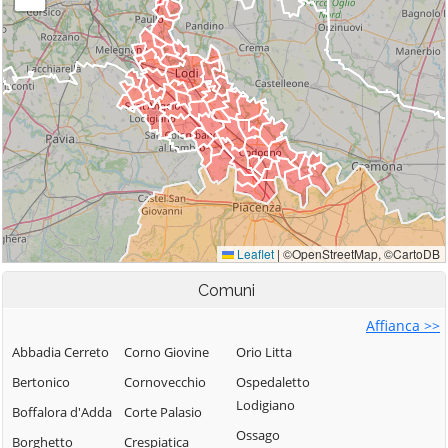
Comuni
Affianca >>
Abbadia Cerreto
Corno Giovine
Orio Litta
Bertonico
Cornovecchio
Ospedaletto
Lodigiano
Boffalora d'Adda
Corte Palasio
Ossago
Borghetto
Crespiatica