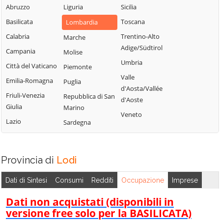
Sordio
Vidardo
Abruzzo
Liguria
Sicilia
Lombardo
Tavazzano con
Cavenago d'Adda
Basilicata
Toscana
Lombardia
Mulazzano
Villavesco
Cervignano
Calabria
Trentino-Alto
Marche
Terranova dei
d'Adda
Adige/Südtirol
Campania
Molise
Passerini
Codogno
Umbria
Città del Vaticano
Piemonte
Turano
Comazzo
Valle
Emilia-Romagna
Puglia
Lodigiano
d'Aosta/Vallée
Cornegliano
Friuli-Venezia
Repubblica di San
Valera Fratta
d'Aoste
Laudense
Giulia
Marino
Villanova del
Veneto
Lazio
Sardegna
Sillaro
Zelo Buon
Persico
Provincia di
Lodi
Dati di Sintesi
Consumi
Redditi
Occupazione
Imprese
Dati non acquistati (disponibili in
versione free solo per la BASILICATA)