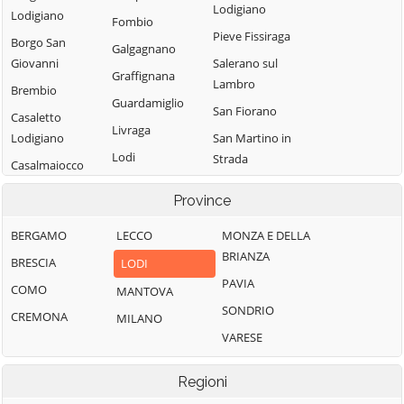
Lodigiano
Lodigiano
Fombio
Pieve Fissiraga
Borgo San
Galgagnano
Giovanni
Salerano sul
Graffignana
Lambro
Brembio
Guardamiglio
San Fiorano
Casaletto
Livraga
Lodigiano
San Martino in
Lodi
Strada
Casalmaiocco
Lodi Vecchio
San Rocco al
Casalpusterlengo
Province
Porto
Maccastorna
Caselle Landi
Sant'Angelo
BERGAMO
LECCO
MONZA E DELLA
Mairago
Caselle Lurani
Lodigiano
BRIANZA
BRESCIA
LODI
Maleo
Castelgerundo
Santo Stefano
PAVIA
COMO
MANTOVA
Marudo
Castelnuovo
Lodigiano
SONDRIO
CREMONA
MILANO
Massalengo
Bocca d'Adda
Secugnago
VARESE
Meleti
Castiglione
Senna Lodigiana
d'Adda
Merlino
Regioni
Somaglia
Castiraga
Montanaso