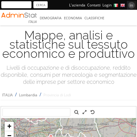
L'azienda
Contatti
Login
DEMOGRAFIA
ECONOMIA
CLASSIFICHE
ITALIA
Mappe, analisi e
statistiche sul tessuto
economico e produttivo
Livelli di occupazione e di disoccupazione, reddito
disponibile, consumi per merceologia e segmentazione
delle imprese per settore economico
/
/
ITALIA
Lombardia
Provincia di Lodi