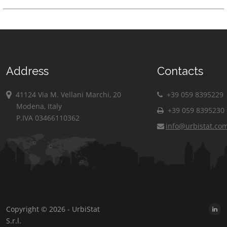
Address
Contacts
41124 Via M. Vellani Marchi, 20
+39 059 8395229
Modena, Italy
+39 059 8395230
P.IVA 03466110362
info@urbistat.co
Copyright © 2026 - UrbiStat
S.r.l.