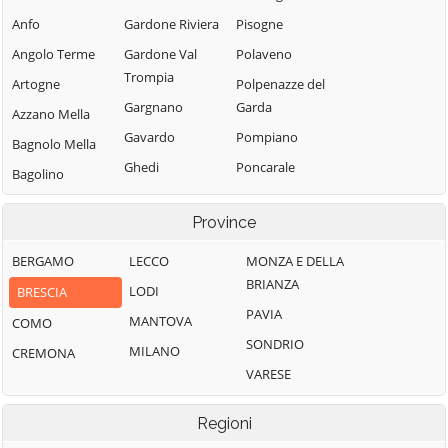
Anfo
Gardone Riviera
Pisogne
Angolo Terme
Gardone Val
Polaveno
Trompia
Artogne
Polpenazze del
Gargnano
Garda
Azzano Mella
Gavardo
Pompiano
Bagnolo Mella
Ghedi
Poncarale
Bagolino
Gianico
Ponte di Legno
Barbariga
Province
Gottolengo
Pontevico
Barghe
Gussago
Pontoglio
BERGAMO
LECCO
MONZA E DELLA
Bassano
BRIANZA
Bresciano
Idro
Pozzolengo
LODI
BRESCIA
PAVIA
Bedizzole
Incudine
Pralboino
MANTOVA
COMO
SONDRIO
Berlingo
Irma
Preseglie
MILANO
CREMONA
VARESE
Berzo Demo
Iseo
Prevalle
Berzo Inferiore
Isorella
Provaglio d'Iseo
Regioni
Bienno
Lavenone
Provaglio Val