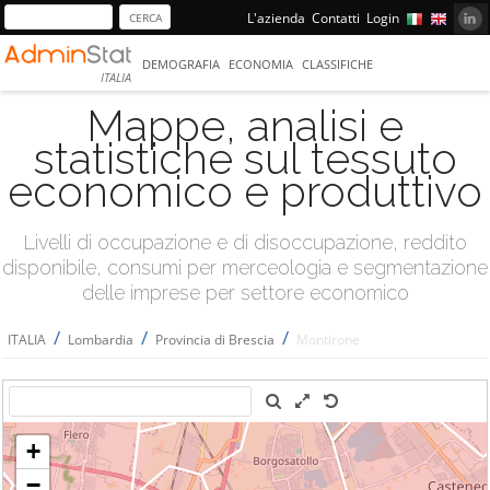
L'azienda
Contatti
Login
DEMOGRAFIA
ECONOMIA
CLASSIFICHE
ITALIA
Mappe, analisi e
statistiche sul tessuto
economico e produttivo
Livelli di occupazione e di disoccupazione, reddito
disponibile, consumi per merceologia e segmentazione
delle imprese per settore economico
/
/
/
ITALIA
Lombardia
Provincia di Brescia
Montirone