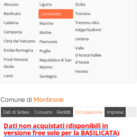
Sabbia
Abruzzo
Liguria
Sicilia
Bione
Leno
Puegnago del
Basilicata
Toscana
Lombardia
Borgo San
Limone sul Garda
Garda
Giacomo
Calabria
Trentino-Alto
Marche
Lodrino
Quinzano d'Oglio
Adige/Südtirol
Borgosatollo
Campania
Molise
Lograto
Remedello
Umbria
Borno
Città del Vaticano
Piemonte
Lonato del Garda
Rezzato
Valle
Botticino
Emilia-Romagna
Puglia
Longhena
d'Aosta/Vallée
Roccafranca
Bovegno
Friuli-Venezia
Repubblica di San
Losine
d'Aoste
Rodengo Saiano
Giulia
Marino
Bovezzo
Lozio
Veneto
Roè Volciano
Lazio
Sardegna
Brandico
Lumezzane
Roncadelle
Braone
Maclodio
Rovato
Breno
Magasa
Comune di
Montirone
Rudiano
Brescia
Mairano
Sabbio Chiese
Dati di Sintesi
Consumi
Redditi
Occupazione
Imprese
Brione
Malegno
Sale Marasino
Caino
Dati non acquistati (disponibili in
Malonno
Salò
versione free solo per la BASILICATA)
Calcinato
Manerba del