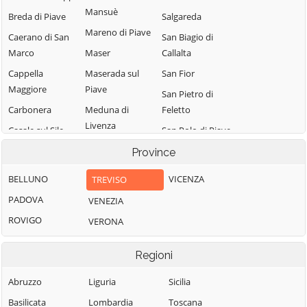
Mansuè
Breda di Piave
Salgareda
Mareno di Piave
Caerano di San
San Biagio di
Marco
Maser
Callalta
Cappella
Maserada sul
San Fior
Maggiore
Piave
San Pietro di
Carbonera
Meduna di
Feletto
Livenza
Casale sul Sile
San Polo di Piave
Miane
Casier
San Vendemiano
Province
Mogliano Veneto
Castelcucco
San Zenone degli
BELLUNO
VICENZA
TREVISO
Monastier di
Ezzelini
Castelfranco
PADOVA
VENEZIA
Treviso
Veneto
Santa Lucia di
ROVIGO
VERONA
Monfumo
Piave
Castello di
Godego
Montebelluna
Sarmede
Regioni
Cavaso del
Morgano
Segusino
Tomba
Abruzzo
Liguria
Sicilia
Moriago della
Sernaglia della
Cessalto
Battaglia
Battaglia
Basilicata
Lombardia
Toscana