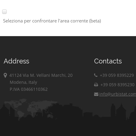
Seleziona per confrontare l'area corrente (beta)
Address
Contacts
41124 Via M. Vellani Marchi, 20
+39 059 8395229
Modena, Italy
+39 059 8395230
P.IVA 03466110362
info@urbistat.co