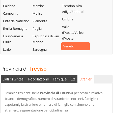
Chiarano
Motta di Livenza
Silea
Calabria
Marche
Trentino-Alto
Adige/Südtirol
Cimadolmo
Nervesa della
Spresiano
Campania
Molise
Battaglia
Umbria
Cison di
Susegana
Città del Vaticano
Piemonte
Valmarino
Oderzo
Valle
Tarzo
Emilia-Romagna
Puglia
d'Aosta/Vallée
Codognè
Ormelle
Trevignano
Friuli-Venezia
Repubblica di San
d'Aoste
Colle Umberto
Orsago
Giulia
Marino
Treviso
Veneto
Conegliano
Paese
Lazio
Sardegna
Valdobbiadene
Cordignano
Pederobba
Vazzola
Cornuda
Pieve del Grappa
Vedelago
Provincia di
Treviso
Crocetta del
Pieve di Soligo
Vidor
Montello
Ponte di Piave
Dati di Sintesi
Popolazione
Famiglie
Età
Stranieri
Villorba
Farra di Soligo
Ponzano Veneto
Vittorio Veneto
Follina
Stranieri residenti nella
Provincia di TREVISO
per sesso e relativo
Portobuffolè
Volpago del
bilancio demografico, numero di stranieri minorenni, famiglie con
Fontanelle
Possagno
Montello
capofamiglia straniero e numero di famiglie con almeno uno
Fonte
Povegliano
Zenson di Piave
straniero, segmentazione per cittadinanza