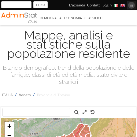
L'azienda
Contatti
Login
DEMOGRAFIA
ECONOMIA
CLASSIFICHE
ITALIA
Mappe, analisi e
statistiche sulla
popolazione residente
Bilancio demografico, trend della popolazione e delle
famiglie, classi di età ed età media, stato civile e
stranieri
/
/
ITALIA
Veneto
Provincia di Treviso