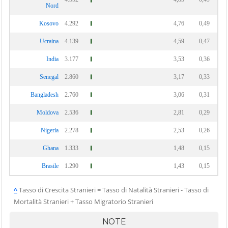
Nord
Kosovo
4.292
4,76
0,49
Ucraina
4.139
4,59
0,47
India
3.177
3,53
0,36
Senegal
2.860
3,17
0,33
Bangladesh
2.760
3,06
0,31
Moldova
2.536
2,81
0,29
Nigeria
2.278
2,53
0,26
Ghana
1.333
1,48
0,15
Brasile
1.290
1,43
0,15
^
Tasso di Crescita Stranieri = Tasso di Natalità Stranieri - Tasso di
Mortalità Stranieri + Tasso Migratorio Stranieri
NOTE