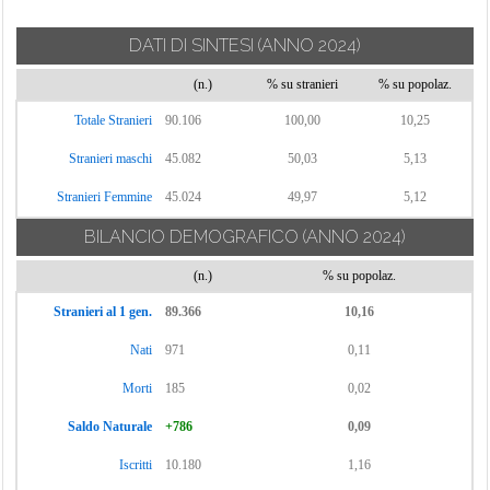
Fregona
Preganziol
Zero Branco
Gaiarine
DATI DI SINTESI
(ANNO 2024)
Quinto di Treviso
Giavera del
Refrontolo
(n.)
% su stranieri
% su popolaz.
Montello
Totale Stranieri
90.106
100,00
10,25
Godega di
Sant'Urbano
Stranieri maschi
45.082
50,03
5,13
Stranieri Femmine
45.024
49,97
5,12
BILANCIO DEMOGRAFICO
(ANNO 2024)
(n.)
% su popolaz.
Stranieri al 1 gen.
89.366
10,16
Nati
971
0,11
Morti
185
0,02
Saldo Naturale
+786
0,09
Iscritti
10.180
1,16