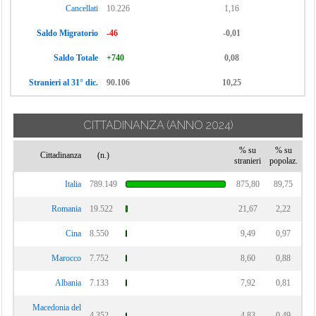
Cancellati
10.226
1,16
Saldo Migratorio
-46
-0,01
Saldo Totale
+740
0,08
Stranieri al 31° dic.
90.106
10,25
CITTADINANZA
(ANNO 2024)
% su
% su
Cittadinanza
(n.)
stranieri
popolaz.
Italia
789.149
875,80
89,75
Romania
19.522
21,67
2,22
Cina
8.550
9,49
0,97
Marocco
7.752
8,60
0,88
Albania
7.133
7,92
0,81
Macedonia del
4.352
4,83
0,49