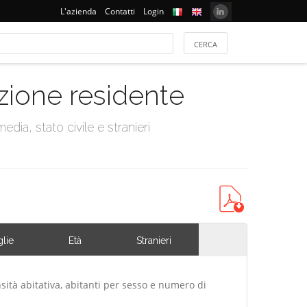
L'azienda
Contatti
Login
azione residente
dia, stato civile e stranieri
lie
Età
Stranieri
sità abitativa, abitanti per sesso e numero di