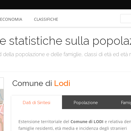
ECONOMIA
CLASSIFICHE
e statistiche sulla popol
della popolazione e delle famiglie, classi di età ed età me
Comune di
Lodi
Dati di Sintesi
Popolazione
Famig
Estensione territoriale del
Comune di LODI
e relativa den
famiglie residenti, età media e incidenza degli stranieri