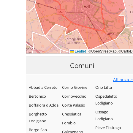
Comuni
Affianca 
Abbadia Cerreto
Corno Giovine
Orio Litta
Bertonico
Cornovecchio
Ospedaletto
Lodigiano
Boffalora d'Adda
Corte Palasio
Ossago
Borghetto
Crespiatica
Lodigiano
Lodigiano
Fombio
Pieve Fissiraga
Borgo San
Galgagnano