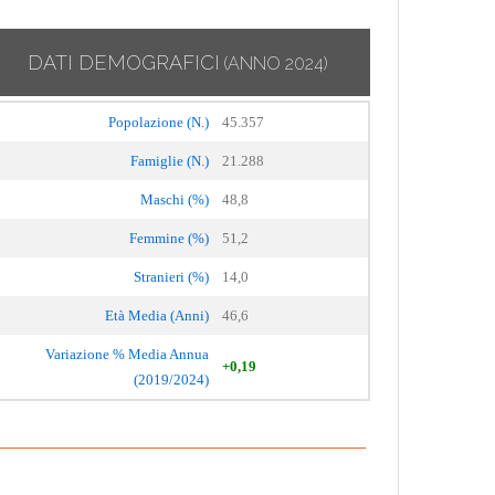
DATI DEMOGRAFICI
(ANNO 2024)
Popolazione (N.)
45.357
Famiglie (N.)
21.288
Maschi (%)
48,8
Femmine (%)
51,2
Stranieri (%)
14,0
Età Media (Anni)
46,6
Variazione % Media Annua
+0,19
(2019/2024)