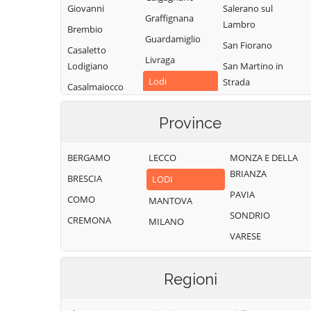
Giovanni
Salerano sul
Graffignana
Lambro
Brembio
Guardamiglio
San Fiorano
Casaletto
Livraga
Lodigiano
San Martino in
Lodi
Strada
Casalmaiocco
Lodi Vecchio
San Rocco al
Casalpusterlengo
Porto
Province
Maccastorna
Caselle Landi
Sant'Angelo
Mairago
Caselle Lurani
Lodigiano
BERGAMO
LECCO
MONZA E DELLA
Maleo
Castelgerundo
BRIANZA
Santo Stefano
BRESCIA
LODI
Marudo
Castelnuovo
Lodigiano
PAVIA
COMO
MANTOVA
Bocca d'Adda
Massalengo
Secugnago
SONDRIO
CREMONA
MILANO
Castiglione
Meleti
Senna Lodigiana
VARESE
d'Adda
Merlino
Somaglia
Castiraga
Montanaso
Sordio
Regioni
Vidardo
Lombardo
Tavazzano con
Cavenago d'Adda
Mulazzano