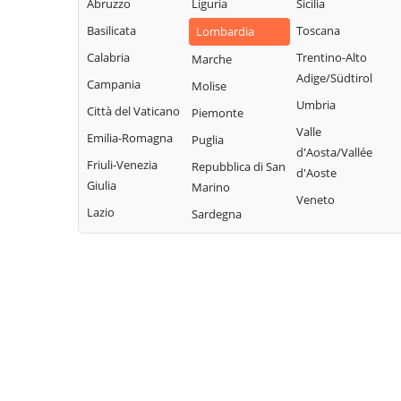
Villavesco
Abruzzo
Liguria
Sicilia
Cervignano
Terranova dei
Basilicata
Toscana
Lombardia
d'Adda
Passerini
Calabria
Trentino-Alto
Marche
Codogno
Turano
Adige/Südtirol
Campania
Molise
Comazzo
Lodigiano
Umbria
Città del Vaticano
Piemonte
Cornegliano
Valera Fratta
Valle
Laudense
Emilia-Romagna
Puglia
Villanova del
d'Aosta/Vallée
Friuli-Venezia
Repubblica di San
Sillaro
d'Aoste
Giulia
Marino
Zelo Buon
Veneto
Lazio
Sardegna
Persico