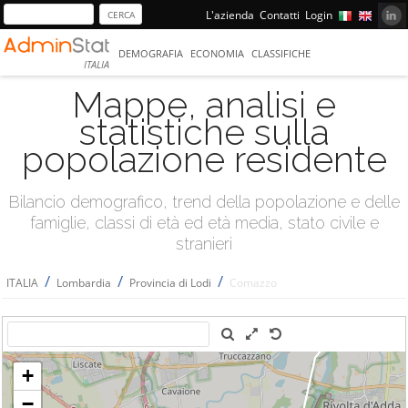
L'azienda
Contatti
Login
DEMOGRAFIA
ECONOMIA
CLASSIFICHE
ITALIA
Mappe, analisi e
statistiche sulla
popolazione residente
Bilancio demografico, trend della popolazione e delle
famiglie, classi di età ed età media, stato civile e
stranieri
/
/
/
ITALIA
Lombardia
Provincia di Lodi
Comazzo