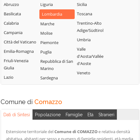
Sordio
Vidardo
Abruzzo
Liguria
Sicilia
Lombardo
Tavazzano con
Cavenago d'Adda
Basilicata
Toscana
Lombardia
Mulazzano
Villavesco
Cervignano
Calabria
Trentino-Alto
Marche
Terranova dei
d'Adda
Adige/Südtirol
Campania
Molise
Passerini
Codogno
Umbria
Città del Vaticano
Piemonte
Turano
Valle
Comazzo
Emilia-Romagna
Puglia
Lodigiano
d'Aosta/Vallée
Cornegliano
Friuli-Venezia
Repubblica di San
Valera Fratta
d'Aoste
Laudense
Giulia
Marino
Villanova del
Veneto
Lazio
Sardegna
Sillaro
Zelo Buon
Persico
Comune di
Comazzo
Dati di Sintesi
Popolazione
Famiglie
Età
Stranieri
Estensione territoriale del
Comune di COMAZZO
e relativa densità
abitativa, abitanti per sesso e numero di famiglie residenti, età media