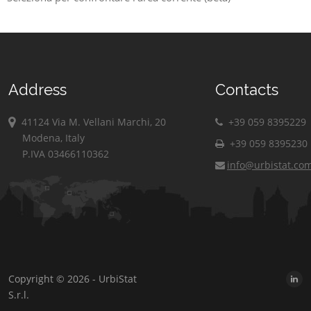
Address
Contacts
41124 Via M. Vellani Marchi, 20
+39 059 8395229
Modena, Italy
+39 059 8395230
P.IVA 03466110362
info@urbistat.co
Copyright © 2026 - UrbiStat
S.r.l.