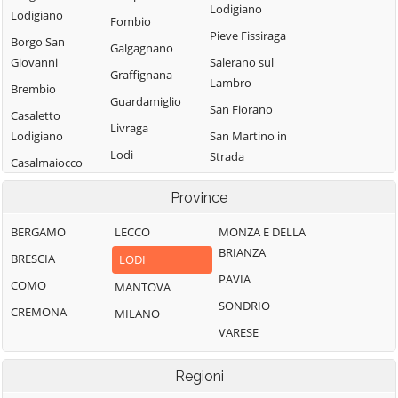
Lodigiano
Lodigiano
Fombio
Pieve Fissiraga
Borgo San
Galgagnano
Giovanni
Salerano sul
Graffignana
Lambro
Brembio
Guardamiglio
San Fiorano
Casaletto
Livraga
Lodigiano
San Martino in
Lodi
Strada
Casalmaiocco
Lodi Vecchio
San Rocco al
Casalpusterlengo
Province
Porto
Maccastorna
Caselle Landi
Sant'Angelo
BERGAMO
LECCO
MONZA E DELLA
Mairago
Caselle Lurani
Lodigiano
BRIANZA
BRESCIA
LODI
Maleo
Castelgerundo
Santo Stefano
PAVIA
COMO
MANTOVA
Marudo
Castelnuovo
Lodigiano
SONDRIO
CREMONA
MILANO
Massalengo
Bocca d'Adda
Secugnago
VARESE
Meleti
Castiglione
Senna Lodigiana
d'Adda
Merlino
Regioni
Somaglia
Castiraga
Montanaso