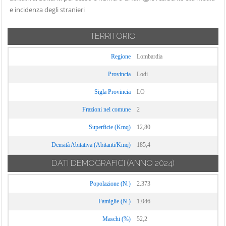
e incidenza degli stranieri
TERRITORIO
Regione
Lombardia
Provincia
Lodi
Sigla Provincia
LO
Frazioni nel comune
2
Superficie (Kmq)
12,80
Densità Abitativa (Abitanti/Kmq)
185,4
DATI DEMOGRAFICI
(ANNO 2024)
Popolazione (N.)
2.373
Famiglie (N.)
1.046
Maschi (%)
52,2